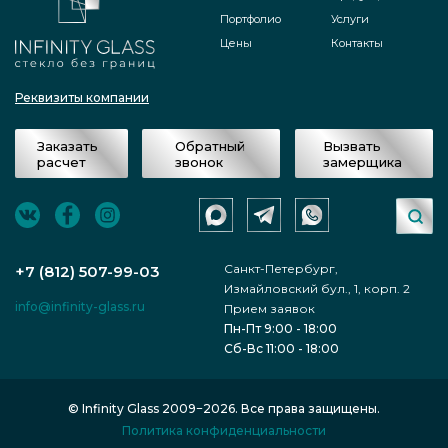
предварительные параметры и
Портфолио
Услуги
стоимость изделия;
Цены
Контакты
после отправки замерщика фирмы
Реквизиты компании
«Инфинити Гласс» заключен договор,
Заказать
Обратный
Вызвать
как итог сумма затрат на выполнение
расчет
звонок
замерщика
задачи была согласована и больше не
изменялась;
Санкт-Петербург,
сотрудниками осуществлено
+7 (812) 507-99-03
Измайловский бул., 1, корп. 2
изготовление продукта Распашная
info@infinity-glass.ru
Прием заявок
Пн-Пт 9:00 - 18:00
душевая перегородка гармошка из
Сб-Вс 11:00 - 18:00
стекла бронза - проспект Героев по
заданным параметрам;
© Infinity Glass 2009−2026. Все права защищены.
Политика конфиденциальности
в итоге, продукт привезён по адресу и