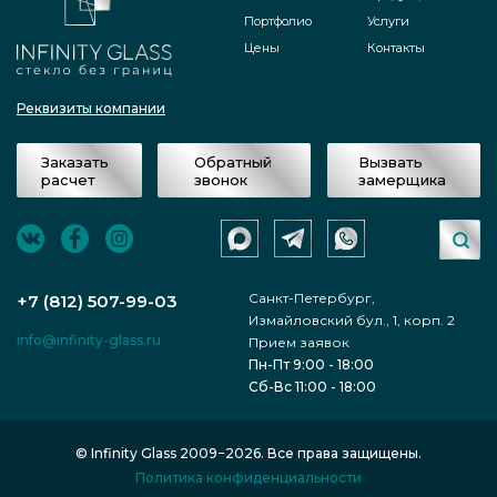
сперва прикинуты промежуточные
Портфолио
Услуги
свойства и расценка продукта;
Цены
Контакты
после отправки замерщика
Реквизиты компании
предприятия «Инфинити Гласс»
Заказать
Обратный
Вызвать
подписано соглашение, как итог цена
расчет
звонок
замерщика
на выполнение задачи стала
финальной и с тех пор не менялась;
Санкт-Петербург,
сотрудниками начато изготовление
+7 (812) 507-99-03
Измайловский бул., 1, корп. 2
продукта Распашная перегородка для
info@infinity-glass.ru
Прием заявок
Пн-Пт 9:00 - 18:00
душа из осветленного стекла -
Сб-Вс 11:00 - 18:00
Сестрорецк по выбранным свойствам;
© Infinity Glass 2009−2026. Все права защищены.
в конце концов, товар довезён в
Политика конфиденциальности
нужную точку и собран, исполнение