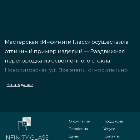
Мастерская «Инфинити Гласс» осуществила
отличный пример изделий — Раздвижная
перегородка из осветленного стекла -
Новолитовская ул.. Все этапы относительно
проекта осуществлены в срок, изделие
Читать далее
сделано на своем предприятии. Как всё
проходило:
сперва согласованы изначальные
О компании
Продукция
параметры и расценка конструкции;
Портфолио
Услуги
Цены
Контакты