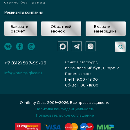
после выезда замерщика фирмы
«Инфинити Гласс» подписано
Реквизиты компании
соглашение, после чего стоимость для
Заказать
Обратный
Вызвать
осуществления заказа стала
расчет
звонок
замерщика
финальной и больше не менялась;
мастерами осуществлено
Санкт-Петербург,
изготовление заказа Раздвижная
+7 (812) 507-99-03
Измайловский бул., 1, корп. 2
перегородка из осветленного стекла -
info@infinity-glass.ru
Прием заявок
Пн-Пт 9:00 - 18:00
Новолитовская ул. по оптимальным
Сб-Вс 11:00 - 18:00
характеристикам;
© Infinity Glass 2009−2026. Все права защищены.
по факту, товар доставлен по адресу и
Политика конфиденциальности
смонтирован, уровень финального
Пользовательское соглашение
товара протестировано и оплачено