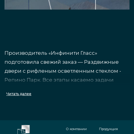
Производитель «Инфинити Гласс»
подготовила свежий заказ — Раздвижные
двери с рифленым осветленным стеклом -
Репино Парк. Все этапы касаемо задачи
сданы без промедлений, изделие
Читать далее
изготовлено на нашем предприятии. Как это
было:
на первом этапе прикинуты начальные
О компании
Продукция
характеристики и цена товара;