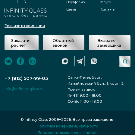
Портфолио
Услуги
Цены
Контакты
после отправки мастера мастерской
«Инфинити Гласс» подписано
Реквизиты компании
соглашение, как итог прайс-лист для
Заказать
Обратный
Вызвать
осуществления заказа была
расчет
звонок
замерщика
финализирована и отныне не
изменялась;
Санкт-Петербург,
специалистами осуществлено
+7 (812) 507-99-03
Измайловский бул., 1, корп. 2
производство продукта Раздвижные
info@infinity-glass.ru
Прием заявок
Пн-Пт 9:00 - 18:00
двери с рифленым осветленным
Сб-Вс 11:00 - 18:00
стеклом - Репино Парк по выбранным
параметрам;
© Infinity Glass 2009−2026. Все права защищены.
Политика конфиденциальности
по факту, товар доставлен в нужную
Пользовательское соглашение