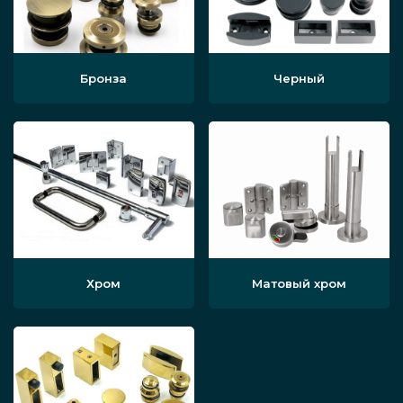
Бронза
Черный
Хром
Матовый хром