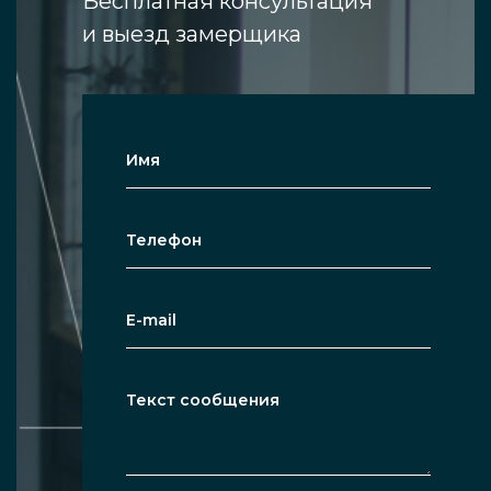
Бесплатная консультация
складываются вдвое. В качестве основного
и выезд замерщика
материала обычно служит закалённое стекло
толщиной от 10 до 12 мм, а направляющие
чаще всего изготавливаются из
алюминиевого профиля и имеют
полимерные ролики.
Преимущества
возможность минимизировать
занимаемое перегородкой
пространство даже в сравнении с
раздвижными изделиями и
эффективно использовать место в