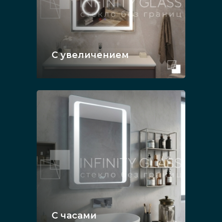
С увеличением
С часами