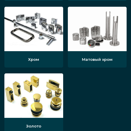
Хром
Матовый хром
Золото