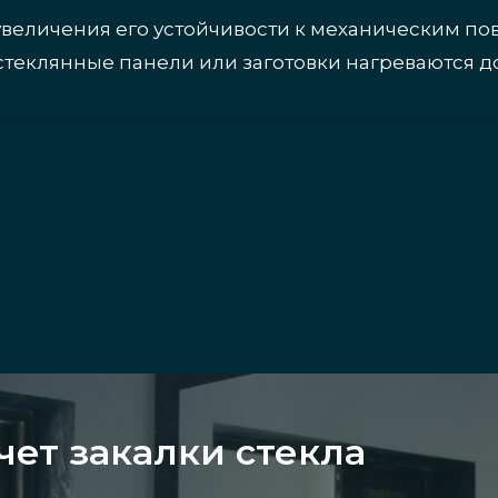
увеличения его устойчивости к механическим п
стеклянные панели или заготовки нагреваются до
кла
сно в эксплуатации. При разрушении оно распад
у. К другим преимуществам процедуры можно д
чет закалки стекла
сть;