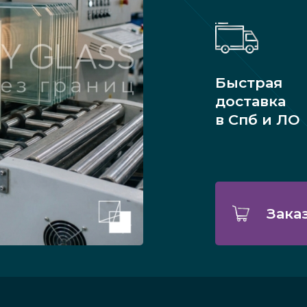
Быстрая
доставка
в Спб и ЛО
Зака