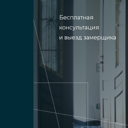
улучшенные шумоизоляционн
Бесплатная
податливость в обработке;
консультация
и выезд замерщика
устойчивость к перепадам те
Особенности выпо
Срок проведения закалки стекла зави
технологический процесс выполняе
применением современного оборудов