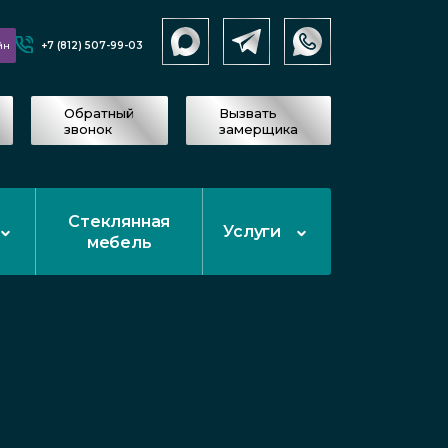
+7 (812) 507-99-03
йн
Обратный
Вызвать
звонок
замерщика
Стеклянная
Услуги
мебель