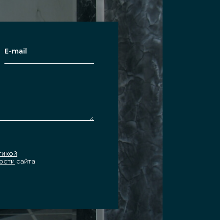
тавляет от 1 часа. Весь
тикой
ости
сайта
 «Инфинити Гласс», с
тавляется гарантия до 2-х лет.