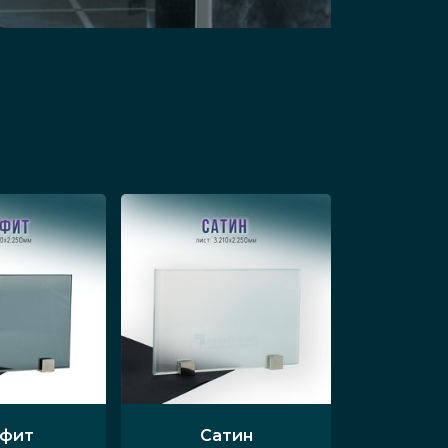
афит
Сатин