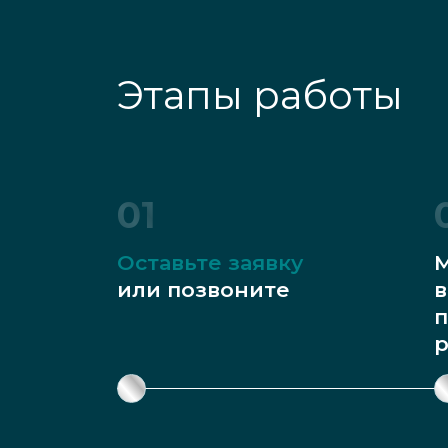
Этапы работы
01
Оставьте заявку
М
или позвоните
в
п
р