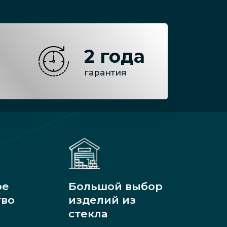
2 года
гарантия
ое
Большой выбор
тво
изделий из
стекла