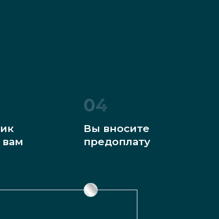
04
ик
Вы вносите
 вам
предоплату