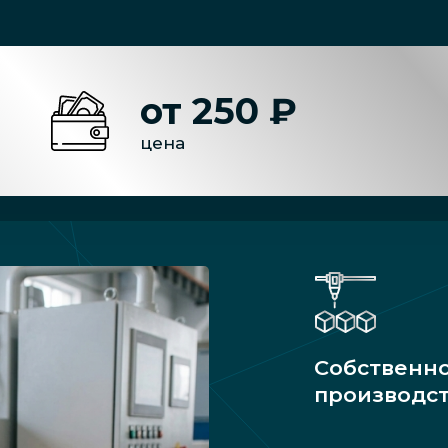
от 250 ₽
цена
Собственн
производс