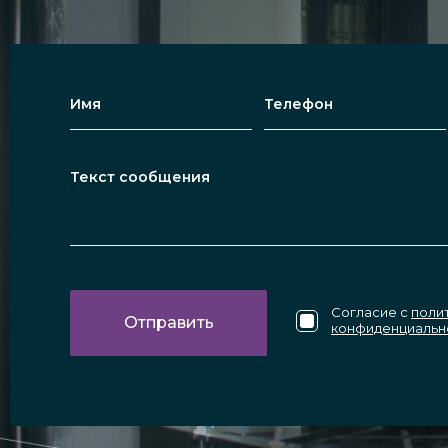
ые качества;
мператур, вибрации.
лнения процедуры
сит от размера заготовки, сложности заказа и сос
Согласие с
поли
конфиденциальн
тся на собственных производственных мощностях
ания и передовых технологий. На работу предос