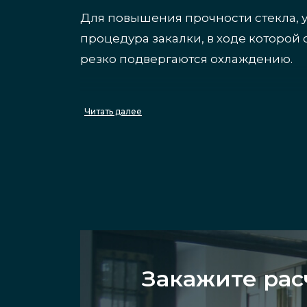
Для повышения прочности стекла, 
процедура закалки, в ходе которой 
резко подвергаются охлаждению.
Плюсы закалки сте
Читать далее
Стекло, прошедшее закалку, безопа
способные причинить вред человек
долговечность;
надежность;
Закажите рас
эстетическая привлекательно