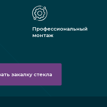
Профессиональный
монтаж
зать закалку стекла