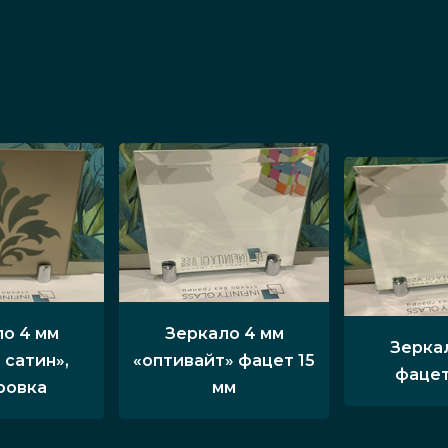
о 4 мм
Зеркало 4 мм
Зерка
 сатин»,
«оптивайт» фацет 15
фацет
ровка
мм