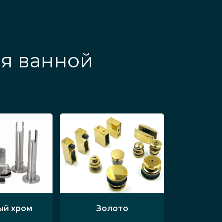
ля ванной
ый хром
Золото