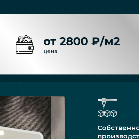
от 2800 ₽/м2
цена
Собственн
производс