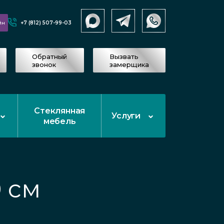
+7 (812) 507-99-03
йн
Обратный
Вызвать
звонок
замерщика
Стеклянная
Услуги
мебель
 см