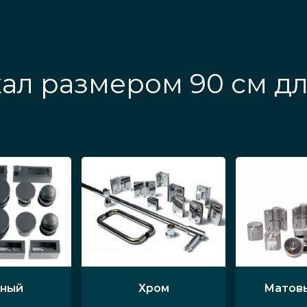
ал размером 90 см д
ный
Хром
Матов