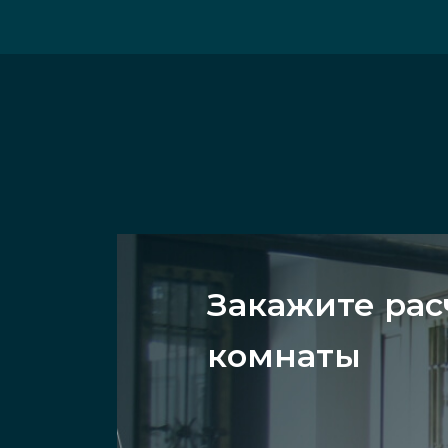
Закажите рас
комнаты