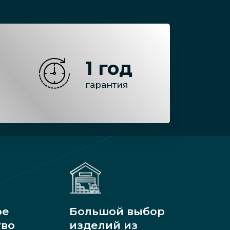
1 год
гарантия
ое
Большой выбор
тво
изделий из