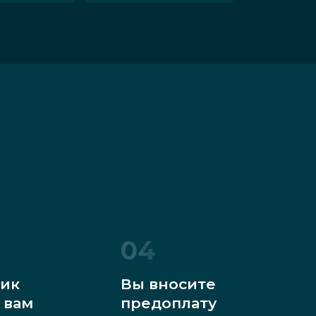
04
ик
Вы вносите
 вам
предоплату