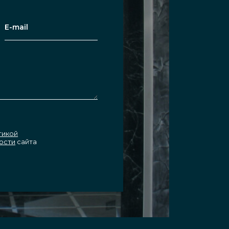
тикой
ости
сайта