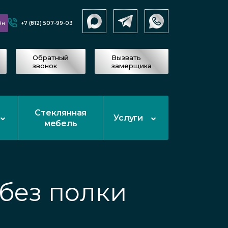
+7 (812) 507-99-03
йн
Обратный
Вызвать
звонок
замерщика
Стеклянная
Услуги
мебель
без полки