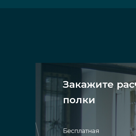
Закажите рас
полки
Бесплатная