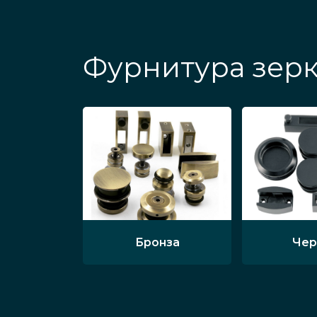
Фурнитура зерк
Бронза
Чер