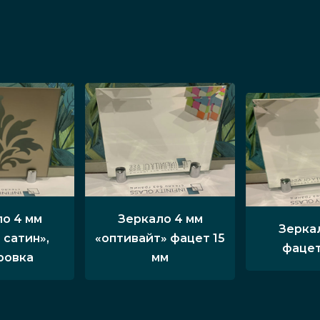
о 4 мм
Зеркало 4 мм
Зерка
 сатин»,
«оптивайт» фацет 15
фацет
ровка
мм