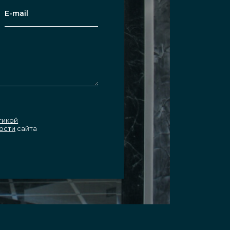
тикой
ости
сайта