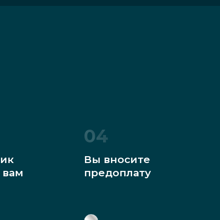
04
ик
Вы вносите
 вам
предоплату