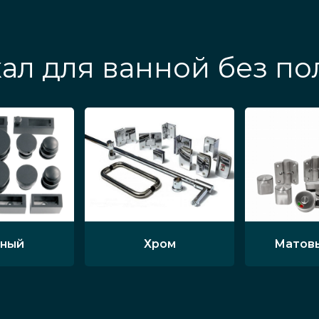
ал для ванной без по
ный
Хром
Матов