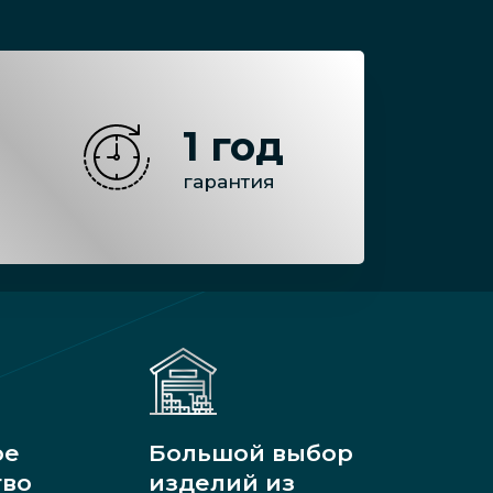
1 год
гарантия
ое
Большой выбор
тво
изделий из