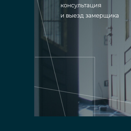
консультация
и выезд замерщика