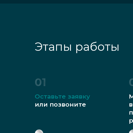
Этапы работы
01
Оставьте заявку
М
или позвоните
в
п
р