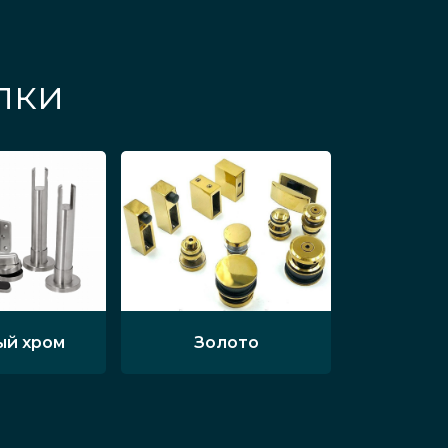
лки
ый хром
Золото