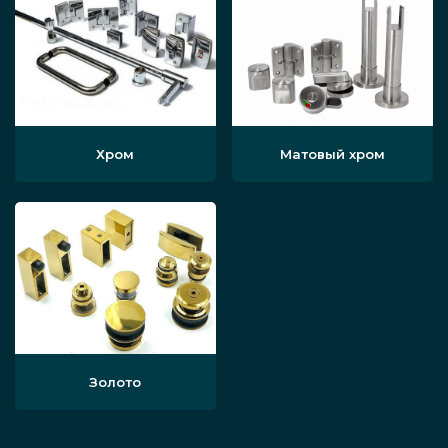
Хром
Матовый хром
Золото