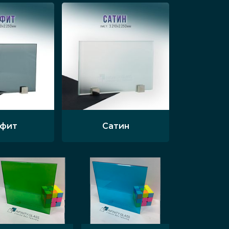
афит
Сатин