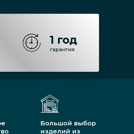
1 год
гарантия
ое
Большой выбор
тво
изделий из