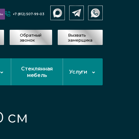
+7 (812) 507-99-03
йн
Обратный
Вызвать
звонок
замерщика
Стеклянная
Услуги
мебель
0 см