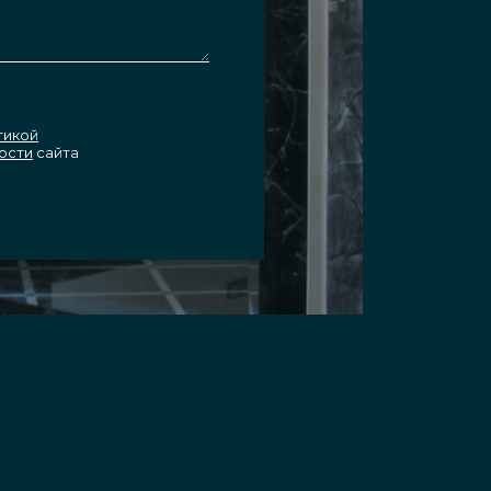
тикой
ости
сайта