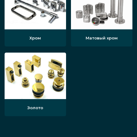
установки. В итоге суммарная
стоимость услуг изготовления и
монтажа выходит ниже. Появляется
уникальная возможность воплотить в
ванной комнате любые фантазии,
Хром
Матовый хром
реализовать нестандартные,
уникальные решения по проекту,
разработанному в единичном
экземпляре. Ваше зеркало не просто
будет радовать, оно превратится в
настоящий элемент самовыражения.
Золото
Как заказать монтаж