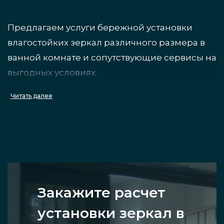
Предлагаем услуги бережной установки
влагостойких зеркал различного размера в
ванной комнате и сопутствующие сервисы на
выгодных условиях.
Читать далее
Какие типы зеркал мы
монтируем
Мы производим монтаж в ванной или
душевой комнате самых различных
Закажите расчет
вариантов и моделей зеркал: круглых,
прямоугольных, нестандартной формы, на
установки зеркал в
стойках. Стекло может быть с рисунком,