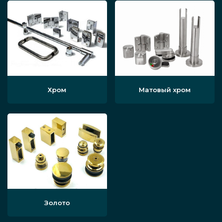
Хром
Матовый хром
Золото