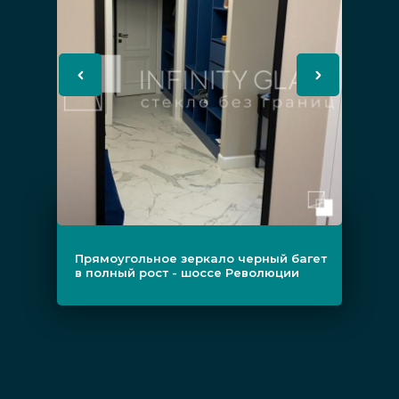
витрине интернет-магазина то
зеркало, которое будет смотреться
лучше.
Прочее. Полотна могут иметь другие
черные элементы. Хорошим выбором
станет подсветка или встроенные
полки.
Прямоугольное зеркало черный багет
в полный рост - шоссе Революции
Где применяются изделия
Модели с чёрным обрамлением (установка
подобных зеркал стала более популярной в
России и всём мире после эпизодов