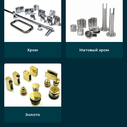
свяжется наш менеджер, чтобы обсудить
производство и установку.
После этого при необходимости к вам
приедет специалист. Он смотрит, как
установить зеркало, чтобы размер и
Хром
Матовый хром
чёрный дизайн вписался в интерьер.
Начинается производство изделия.
Проект согласуется с заказчиком.
Готовый продукт доставляется на
локацию, настенное или напольное
зеркало качественно устанавливается,
Золото
происходит итоговый расчёт за товар и