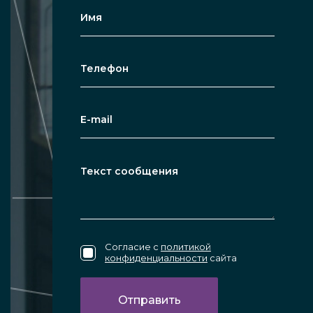
По размеру. Возможный диаметр
чёрных конструкций сильно
варьируется. От крупных в полный рост
до небольших косметических (ручных),
красивых широких декоративных и
любых других цветных зеркал. Может
быть изготовлено всё, что хочет
заказчик. Часто во внутреннем декоре
используют варианты 75-90 см.
Согласие с
политикой
конфиденциальности
сайта
Особенности