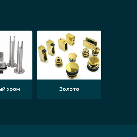
ый хром
Золото