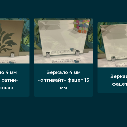
о 4 мм
Зеркало 4 мм
Зерка
 сатин»,
«оптивайт» фацет 15
фацет
ровка
мм