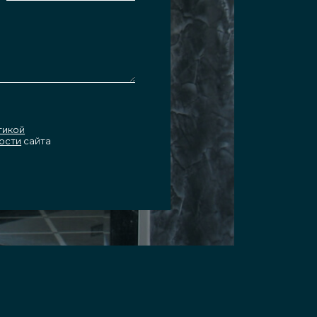
тикой
ости
сайта