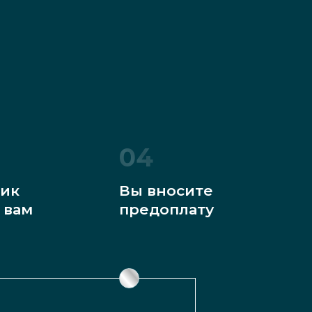
04
ик
Вы вносите
 вам
предоплату