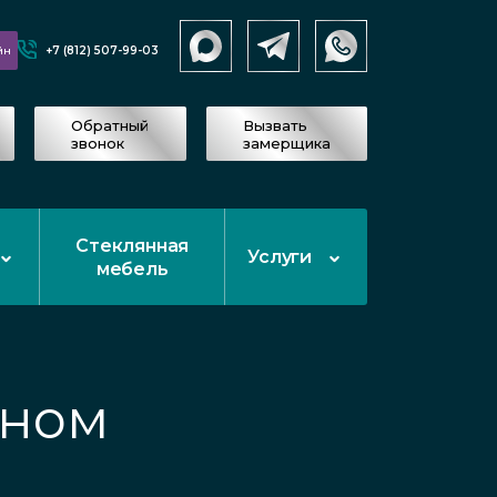
+7 (812) 507-99-03
йн
Обратный
Вызвать
звонок
замерщика
Стеклянная
Услуги
мебель
дном