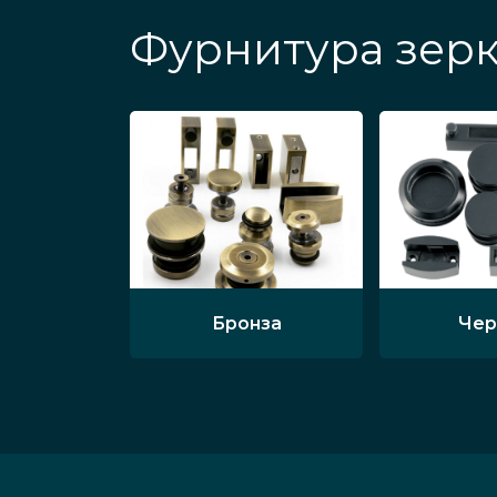
Фурнитура зерк
Бронза
Чер