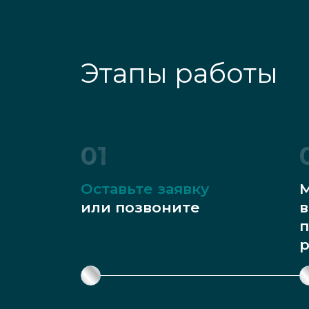
Этапы работы
01
Оставьте заявку
М
или позвоните
в
п
р