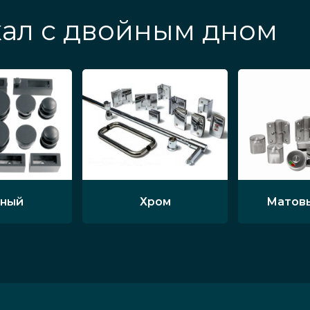
ал с двойным дном
ный
Хром
Матов