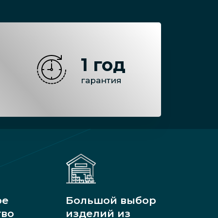
1 год
гарантия
ое
Большой выбор
тво
изделий из