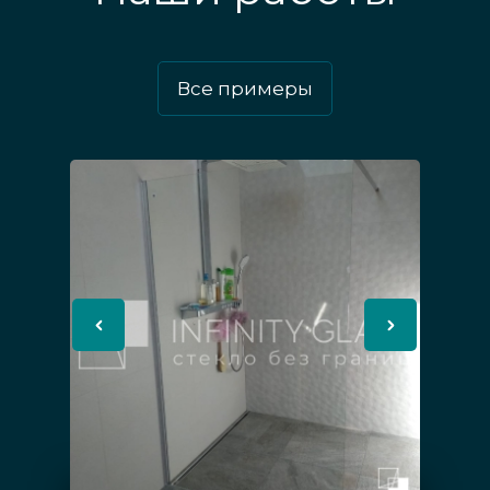
Мы занимаемся изготовлением конструкций,
выполненных из триплекс-стекла уже более
Все примеры
десяти лет и знаем, как делать это
максимально эффективно. У нашей
компании есть собственное производство и
дизайн-бюро, что позволяет создавать по
заявкам закаленные стеклянные
конструкции любой сложности с нуля,
включая уникальные, подходящие
исключительно для вас. На любую
продукцию из стекла, которую можно купить
у нас, даётся гарантия. Цены на изделия из
закалённых материалов доступны благодаря
минимуму посредников.