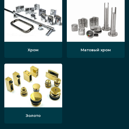
Хром
Матовый хром
Золото