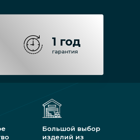
1 год
гарантия
ое
Большой выбор
тво
изделий из