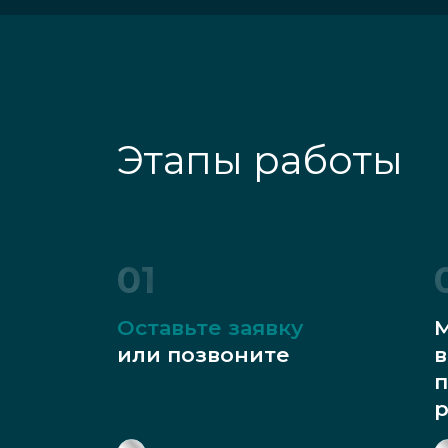
Этапы работы
01
Оставьте заявку
М
или позвоните
в
п
р