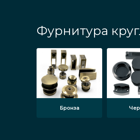
Фурнитура круг
Бронза
Чер