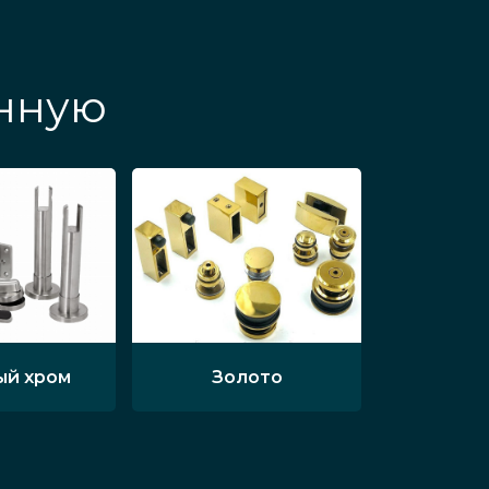
анную
ый хром
Золото