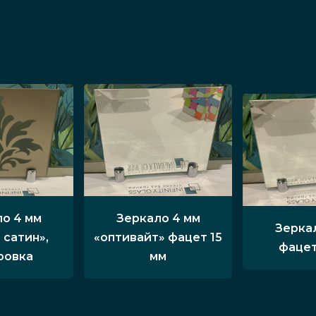
о 4 мм
Зеркало 4 мм
Зерка
 сатин»,
«оптивайт» фацет 15
фацет
ровка
мм