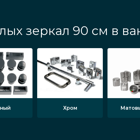
лых зеркал 90 см в в
ный
Хром
Матов