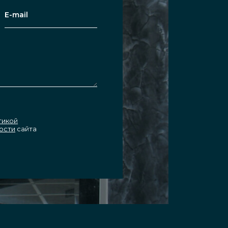
тикой
ости
сайта