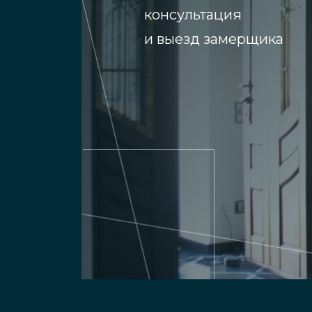
консультация
и выезд замерщика