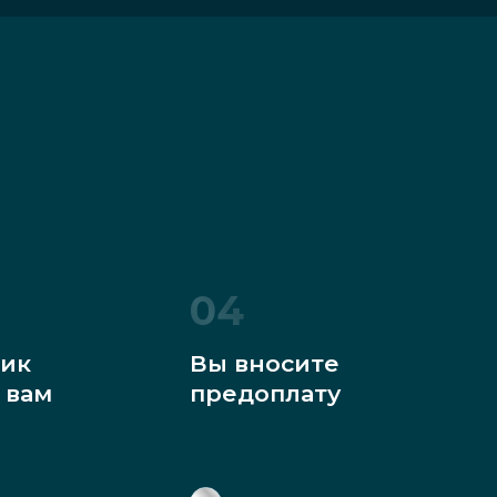
04
ик
Вы вносите
 вам
предоплату