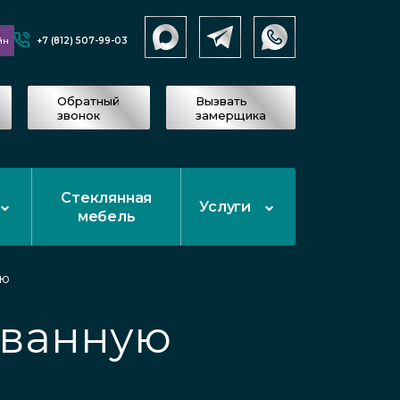
+7 (812) 507-99-03
йн
Обратный
Вызвать
звонок
замерщика
Стеклянная
Услуги
мебель
ую
 ванную