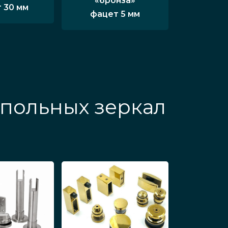
«бронза»
 30 мм
фацет 5 мм
польных зеркал