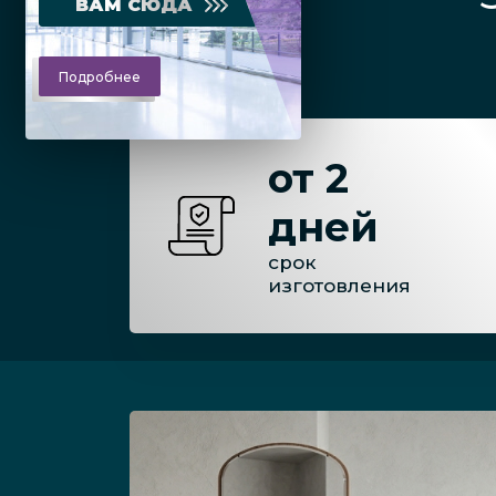
ВАМ СЮДА
Подробнее
от 2
дней
срок
изготовления