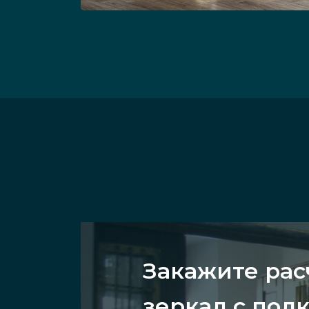
Закажите ра
зеркал с пол