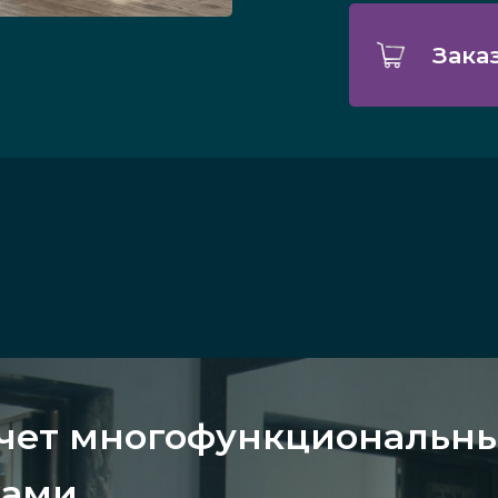
Зака
счет многофункциональн
ками