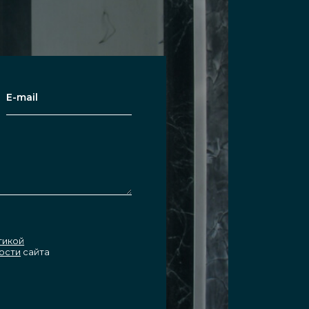
тикой
ости
сайта