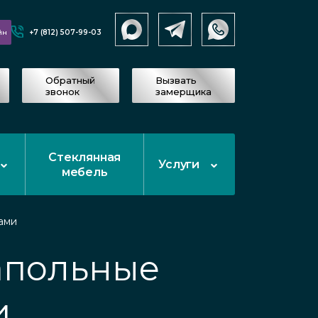
+7 (812) 507-99-03
йн
Обратный
Вызвать
звонок
замерщика
Стеклянная
Услуги
мебель
ами
апольные
и