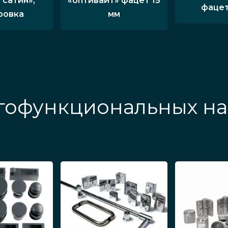
 сатин»,
«оптивайт» фацет 15
фацет
ровка
мм
гофункциональных на