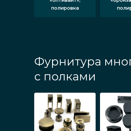
«оптивайт»,
«бронза
полировка
поли
Фурнитура мно
с полками