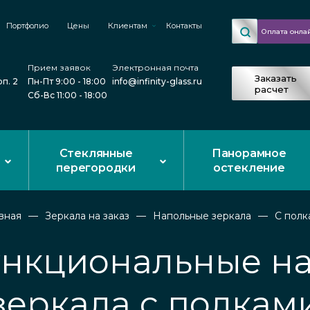
Портфолио
Цены
Клиентам
Контакты
Оплата онла
Прием заявок
Электронная почта
Заказать
рп. 2
Пн-Пт 9:00 - 18:00
info@infinity-glass.ru
расчет
Сб-Вс 11:00 - 18:00
Стеклянные
Панорамное
перегородки
остекление
вная
Зеркала на заказ
Напольные зеркала
С полк
нкциональные н
зеркала с полкам