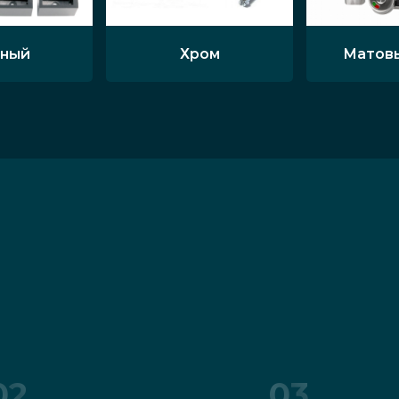
ный
Хром
Матов
02
03