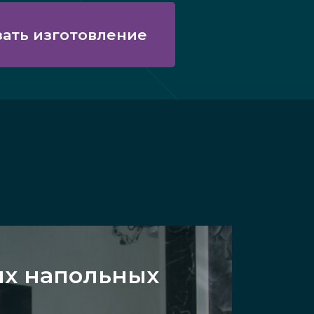
зать изготовление
ых напольных