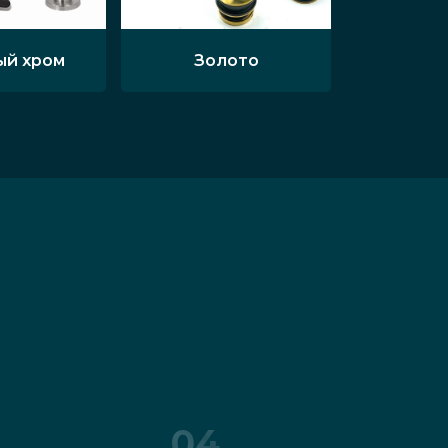
ый хром
Золото
04