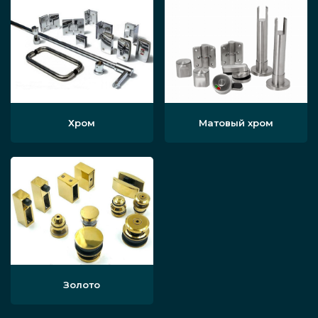
Хром
Матовый хром
Золото