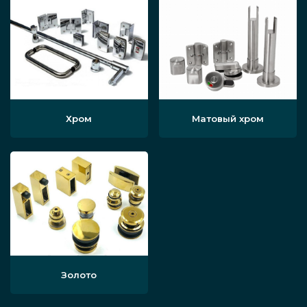
Хром
Матовый хром
Золото