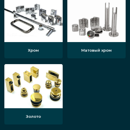
Хром
Матовый хром
Золото