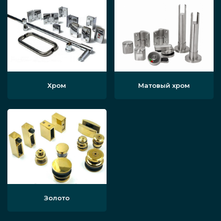
Хром
Матовый хром
Золото