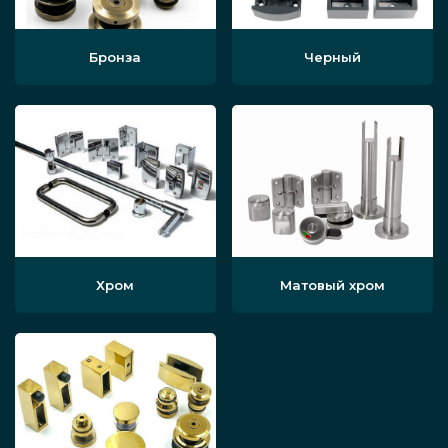
Бронза
Черный
Хром
Матовый хром