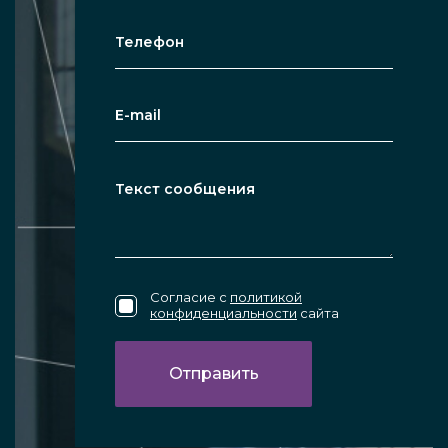
особенно в локациях, которые плохо
просматриваются другими методами.
Предлагаем лояльные цены на
увеличивающие сферические купольные
зеркала, быстрое изготовление продукции от
производителя и монтаж под ключ.
Особенности конструкции
Согласие с
политикой
конфиденциальности
сайта
Качество крепления на кронштейн
является очень высоким, широко
распространена возможность
настроить положение сферического