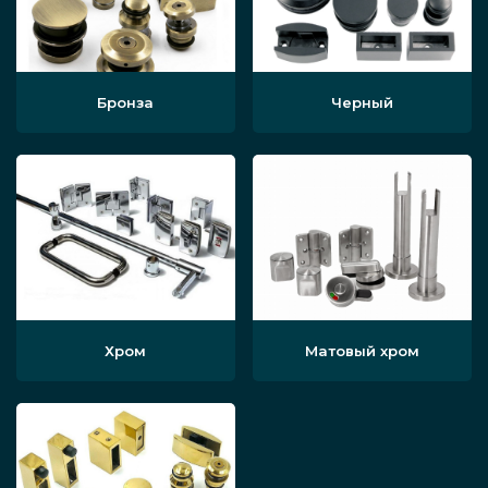
По материалам. Мы используем в
качестве основы сферической
отражающей поверхности стекло,
металл или гибкий пластик. Все они
Бронза
Черный
обладают прочностью, не зависят от
осадков и переносят даже сильные
механические воздействия. Есть
возможность выбрать небольшой кант
или другую обработку края зеркала,
другой вариант сферического
аксессуара — классическая надёжная
Хром
Матовый хром
рама из МДФ, стали и других
материалов, окрашенных в белый или
другой цвет.