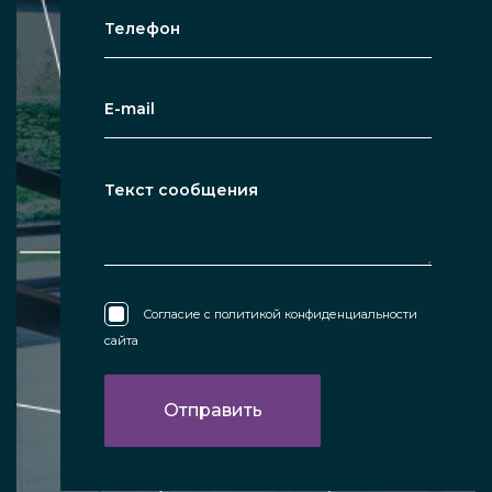
все основные данные о конструкциях,
дают консультации, честные, прямые
ответы на вопросы, рассказывают про
условия приобретения зеркал,
необходимых заказчику.
Узнайте, сколько стоит уличное сферическое
пластиковое зеркало, обратившись за
Согласие с
политикой конфиденциальности
помощью и консультацией к нашим
сайта
специалистам. Создадим все условия для
того, чтобы вы получили товар, наиболее
соответствующий вашим задачам.