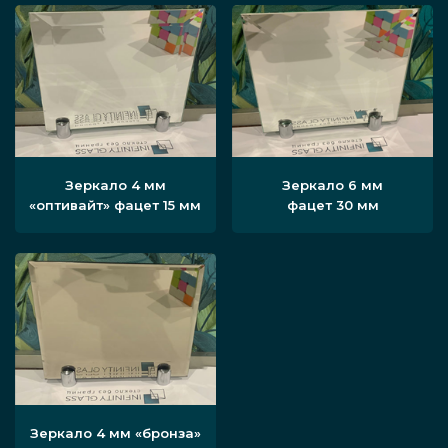
Чем больше размер поверхности, тем
чётче будет отражаемое изображение,
что критично в некоторых сценариях
использования.
Подвидом сферического типа зеркал
Зеркало 4 мм
Зеркало 6 мм
являются купольные, больше похожие
«оптивайт» фацет 15 мм
фацет 30 мм
на половину шара. Их типовой угол
обзора приближается к
полномасштабным 360 градусам, тогда
как у классических моделей он скорее
ближе к 160.
Зеркало 4 мм «бронза»