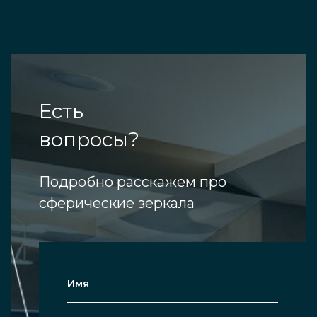
отличным покрытием. Каждая часть
сферического изделия, все элементы
проходят тщательную проверку перед
эксплуатацией.
Оперативно работаем. Всего за
Есть
несколько суток произведём и
вопросы?
установим на вашем участке нужные
зеркала, как отдельные, так и оптом.
Подробно расскажем про
Цена модели будет в любом случае
сферические зеркала
низкой, а качество высоким.
Готовы помочь на каждом этапе
создания сферической продукции.
Наши менеджеры представляют по
первому же запросу через интернет