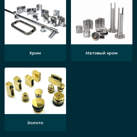
Хром
Матовый хром
Золото