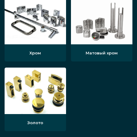
Хром
Матовый хром
Золото