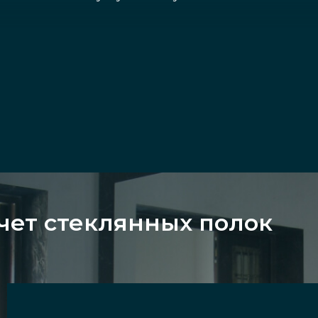
 стекла. Можно выделить угловые и прямые.
вают компактные и крупные, под большие объект
ство стеклянных разновидностей полок в виде в
чет стеклянных полок