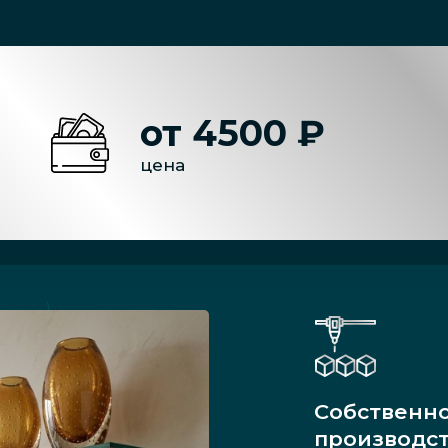
от 4500 ₽
цена
Собственн
производс