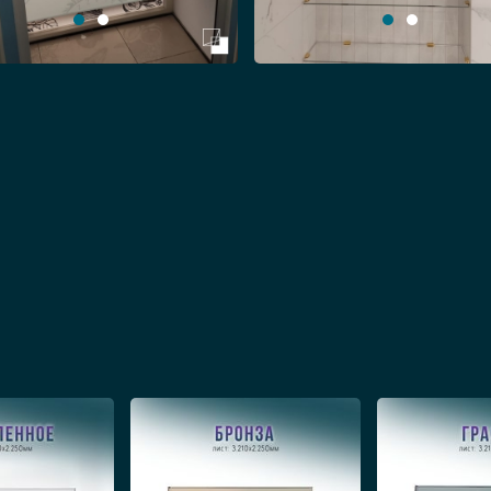
Инфинити Гласс»
олочек с УФ-склейкой мы предлагаем изготовит
пример, столы, козырьки, ограждения для ниши 
одаря собственному производству у нас всегда 
 качества при создании полок. Используем тол
т долго.
полочку (посредством звонка или специальной ф
н СПб, с точностью до миллиметра проводим за