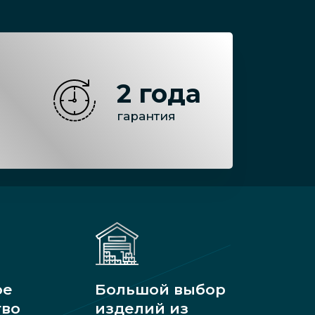
2 года
гарантия
ое
Большой выбор
тво
изделий из