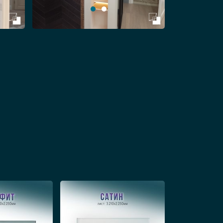
ь другие типы оригинальных
ванны и прочие предметы,
низкая цена на стеклянные
ько качественные материалы,
ормы на сайте), мы выезжаем в
меры, финализируем цену