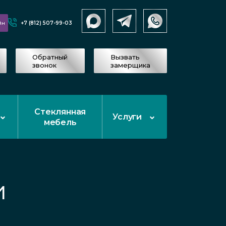
+7 (812) 507-99-03
йн
Обратный
Вызвать
звонок
замерщика
Стеклянная
Услуги
мебель
и