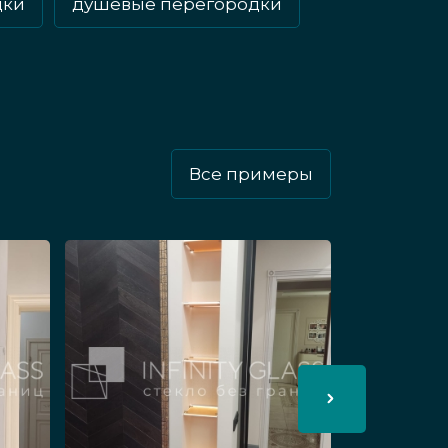
дки
душевые перегородки
углы душевых кабин, кухни.
нством видов дизайна интерьера,
ый выбор.
Все примеры
алённого стекла, относят,
х дизайна интерьера.
тряпку и с её помощью делать