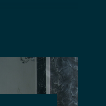
ы.
олны, угла, полностью прямых,