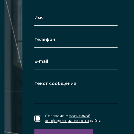
конструкция позволяет распахивать
створку в обоих направлениях.
Телескопическая — сдвижной вариант
из нескольких (двух и более стекол)
прозрачных подвижных дверных
секций, которые складываются друг в
друга или специальный пенал. Также
можно заказывать двери с
автоматическим закрыванием.
По числу створок. Бывают
двухстворчатые, одностворчатые. 1-2
секции с двумя стеклянными
панелями — это классика, но бывает и
Согласие с
политикой
конфиденциальности
сайта
до 4 и выше.