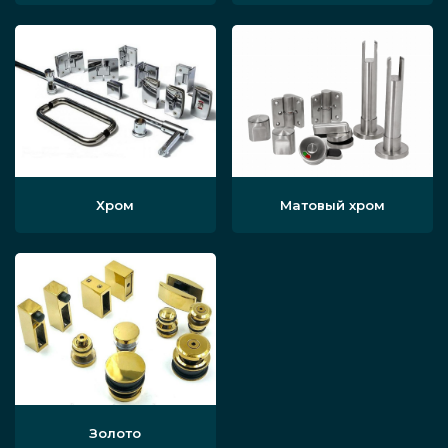
ряда характеристик. На счёт, выставляемый
заказчику, влияет материал профиля или
коробки, в которые помещаются два слоя
стекла. Применяются дерево (дуб, шпон,
МДФ), алюминий, современные стальные
сплавы и виды металла — всё идёт в учёт.
Цена двери может не только увеличиваться,
Хром
Матовый хром
можно, наоборот, экономить: на отдельные
группы товаров, либо постоянным клиентам
мы можем предлагать хорошие скидки,
устанавливать льготные условия, изготовить
продукцию с двумя стеклами с
максимальной выгодой. Поэтому обратитесь
к менеджерам за помощью.
Золото