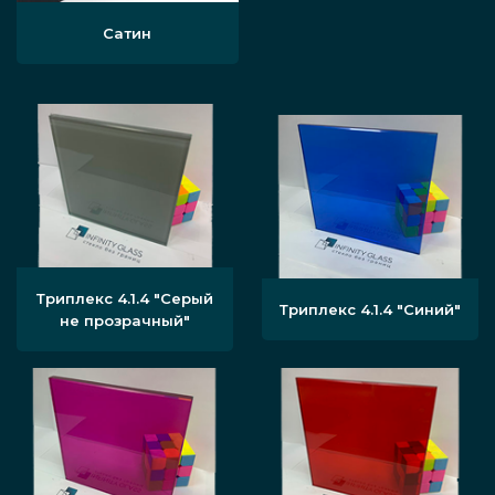
оборудование.
Сатин
Мы являемся производителем и продаем
конструкции из стекла по низким ценам,
осуществляем доставку и монтаж дверей с
двумя и более полотнами под ключ. Наши
изделия отличаются надёжностью и высоким
качеством вне зависимости от сложности
Триплекс 4.1.4 "Серый
Триплекс 4.1.4 "Синий"
не прозрачный"
конструкции, что надо создать. Сотрудничая с
нами, вы сможете получить отличный
результат, какими бы ни были поставленные
задачи.