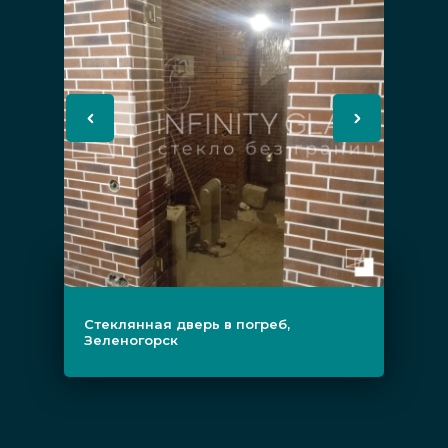
стёклами могут применяться в разных
местах (как будет описано ниже),
поэтому некоторые свойства могут
различаться. Например, офисное
полотно будет строгой по стилю,
уличная входная — армированной, и
т.д.
Виды изделий
Стеклянная дверь в погреб,
Зеленогорск
По стилю. Дизайн полотна двери
бывает различный: разного цвета
(белый, под бронзу, графит), с одной,