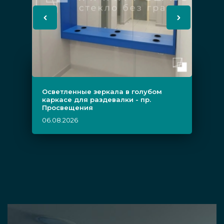
Узнайте, сколько стоит межкомнатная дверь
с одной или двумя вставками из стекла,
обратившись к нашим специалистам. Они
подскажут оптимальные решения и помогут
совершить покупку, которая максимально
Осветленные зеркала в голубом
вас порадует. В наличии много готовых
каркасе для раздевалки - пр.
Просвещения
вариантов из триплекса и закаленного
06.08.2026
стекла, а если они не подходят, всегда можно
изготовить для вас идеальную дверь с двумя
створками с нуля.