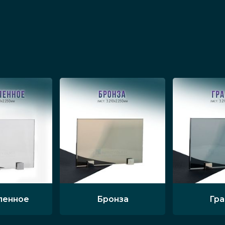
к «книжка» или «гармошка».
змом – популярный элемент наружного оформл
 устанавливаются в тамбурных зонах, они крепят
, обеспечивая свободный проход посетителям п
вляются стильным украшением интерьера. Створ
терную круглую форму, обладают внешней привл
 дерева, шпона (дуба, венге) с большими безоп
ьными элементами, например, ковкой или друг
ленное
Бронза
Гр
вания