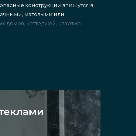
зопасные конструкции впишутся в
рачными, матовыми или
 домов, коттеджей, квартир,
олностью безопасный для дверей
х мощностях, отличаются высокой
стеклами
 доступны по цене.