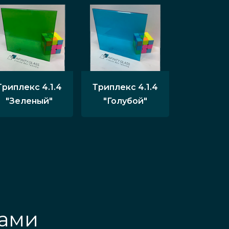
ей установки, по характеристикам
лементы визуально расширяют
 уголок, поэтому остекленные
 квартирах, офисах, для
Триплекс 4.1.4
Триплекс 4.1.4
"Зеленый"
"Голубой"
ванны и душа, их крупные створки
опрочными стеклами. Они стильно
лами