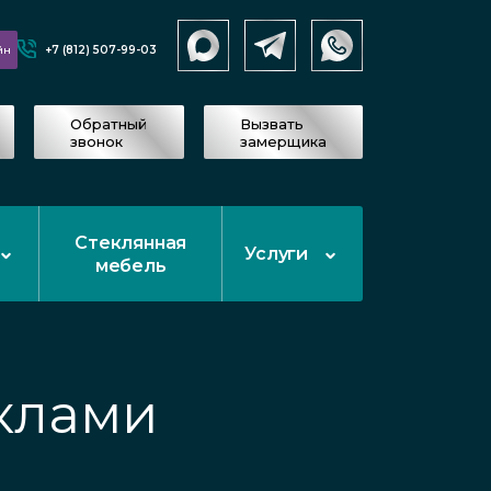
+7 (812) 507-99-03
йн
Обратный
Вызвать
звонок
замерщика
Стеклянная
Услуги
мебель
клами