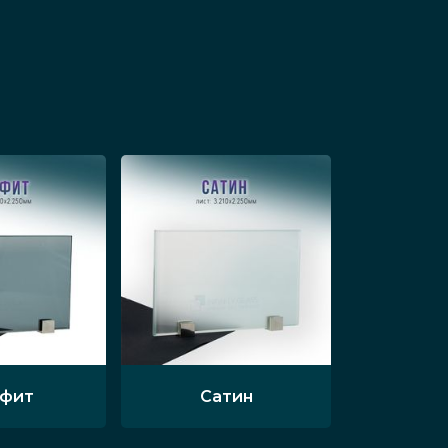
ения общественных зданий.
ся к металлической раме, легко
ри открывании.
ки дверей изготавливаются из
екательностью и надежностью в
асными стеклами, могут быть
ой отделкой.
афит
Сатин