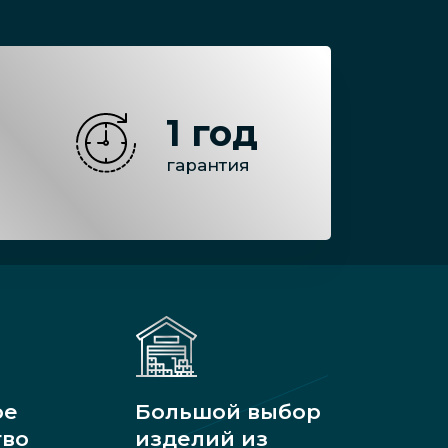
1 год
гарантия
ое
Большой выбор
тво
изделий из