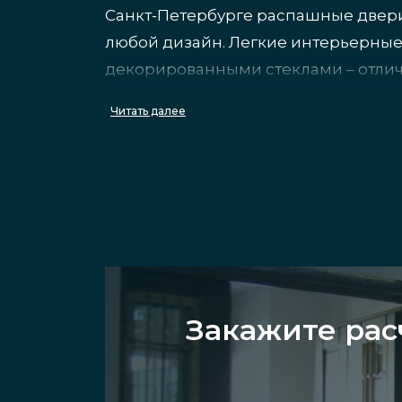
Санкт-Петербурге распашные двери
любой дизайн. Легкие интерьерны
декорированными стеклами – отлич
коммерческих зданий.
Читать далее
Преимущества зака
Наша фабрика производит про
материал, при повреждении 
Наши изделия изготавливают
Закажите рас
прочностью, но при этом ди