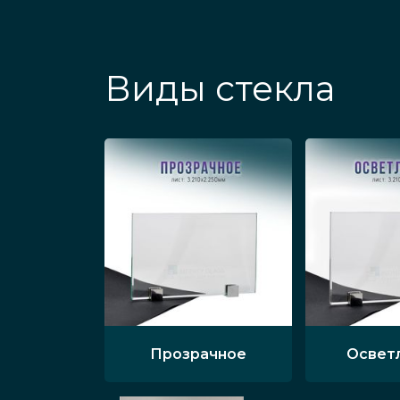
открытии складывающихся ка
Двери с маятниковым механи
Виды стекла
Большие полотна со стеклами
передвигаются в обе стороны
Большие радиусные модели я
гнутого стекла, имеют харак
эксплуатации.
Дверные конструкции из МДФ,
декорированными дополнител
Прозрачное
Освет
Области использо