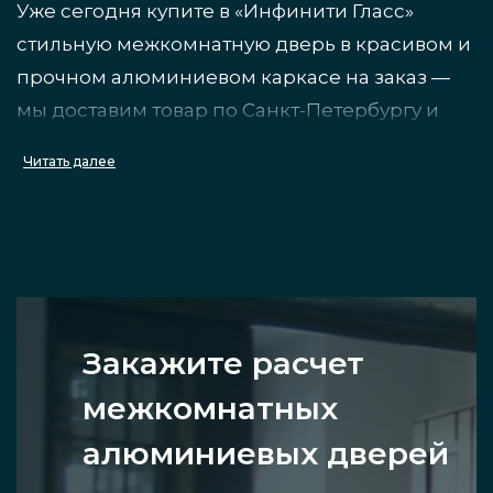
Уже сегодня купите в «Инфинити Гласс»
стильную межкомнатную дверь в красивом и
прочном алюминиевом каркасе на заказ —
мы доставим товар по Санкт-Петербургу и
Ленобласти, выполним установку
Читать далее
конструкции со стеклом под ключ, проведём
все дополнительные типы работ, которые
требуются.
Преимущества стеклянных
Закажите расчет
дверей с алюминием
межкомнатных
Такие межкомнатные изделия выдерживают
алюминиевых дверей
внешнюю механическую нагрузку выше, чем