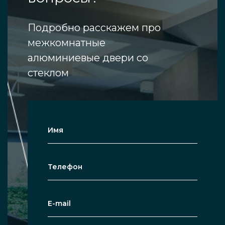
интернет-сайте. Если идеального
Подробно расскажем про
межкомнатного решения из стекла в
межкомнатные
надёжном алюминиевом обрамлении
алюминиевые двери со
нет в наличии, рекомендуем создать
стеклом
дверь с нуля. Предлагаем помощь
наших специалистов — оставьте
контакты в форме, которая с лёгкостью
заполняется за несколько секунд, и с
вами уже скоро удобным образом
свяжутся по поводу межкомнатных
товаров из алюминиевых компонентов
и стекла.
Специалист предложит помощь,
расскажет о функциях и технических