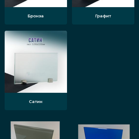
зависит исключительно от вашего
удобства.
Бронза
Графит
По оформлению. Дизайн дверной
алюминиевой рамы или коробки для
проема, и поверхности стеклянного
полотна межкомнатной модели
способен различаться. Материал
профиля может иметь полную
порошковую окраску по всей площади
в цвета, которые устанавливаются
стандартом RAL для алюминиевых
Сатин
частей дверей или любые
нестандартные их сочетания, которые
подходят к интерьерному стилю.
Стекло для межкомнатных