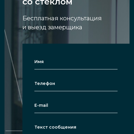
со стеклом
просто аналоги из стекла, поэтому отлично
обеспечивают безопасность, защищают
Бесплатная консультация
помещения заказчика. Такие двери из
и выезд замерщика
прочного алюминиевого сплава бывают
глухими, огнеупорными, отличаются
теплоизоляцией (из-за низкой
теплопроводности), звукоизоляцией.
Конструкции такого типа со стеклом
подойдут для эксплуатации дверей в любых
ситуациях, даже когда требования к изделию
достаточно высоки. Алюминиевые решения
межкомнатного типа выглядят красиво,
элегантно, впишутся в большинство видов
дизайна интерьера. Наличие стекла
помогает двери сделать пространство