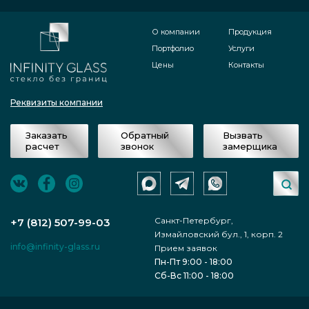
никогда не бывает долгим, всегда
О компании
Продукция
небольшой.
Портфолио
Услуги
Цены
Контакты
Дверь из закалённого стекла,
относящаяся к межкомнатному типу,
Реквизиты компании
которую заказывал клиент,
комплектуется нужными для
Заказать
Обратный
Вызвать
расчет
звонок
замерщика
использования компонентами
(алюминиевыми, из дерева, металла и
т.д.) и доставляется по области.
Санкт-Петербург,
+7 (812) 507-99-03
Проводятся монтажные работы,
Измайловский бул., 1, корп. 2
info@infinity-glass.ru
Прием заявок
ставится профиль и стекло. После того,
Пн-Пт 9:00 - 18:00
как дверь устанавливают, проходит
Сб-Вс 11:00 - 18:00
проверка её устойчивости, насколько