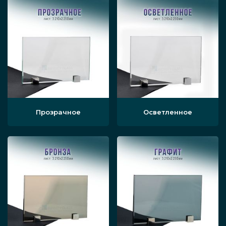
дверей в надежном алюминиевом профиле,
гарантируем доступные цены, контролируем
качество.
Виды
По механизму закрывания. Есть
Прозрачное
Осветленное
распашные и сдвижные, маятниковые
стеклянные модели, автоматические
конструкции дверей. Выпускаются
межкомнатные изделия с
алюминиевой рамой и элементами из
стекла в виде книги или гармошки,
телескопические и многие другие. Всё