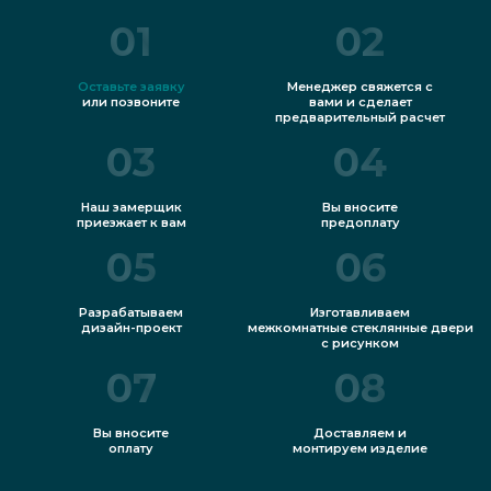
01
02
Оставьте заявку
Менеджер свяжется с
или позвоните
вами и сделает
предварительный расчет
03
04
Наш замерщик
Вы вносите
приезжает к вам
предоплату
05
06
Разрабатываем
Изготавливаем
дизайн-проект
межкомнатные стеклянные двери
с рисунком
07
08
Вы вносите
Доставляем и
оплату
монтируем изделие