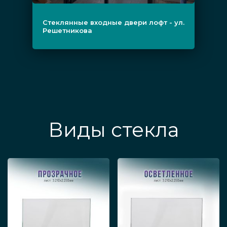
вставками различного внешнего вида под
особенности офиса. По типу полотна двери
Стеклянные входные двери лофт - ул.
Решетникова
изготавливаются из надежного закалённого
стекла (обычно толщиной от 8 мм, чем выше,
тем больше прочность) или офисного
триплекса.
Цены
Виды стекла
Наименование изделия для
Стоимость
офиса
Дверь, выполненная из
от 3900
стеклянной панели, распашная
руб./м2
бесцветная