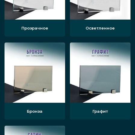
Аналогичный вариант, но
от 6400
матовая
руб./м2
Аналогичный вариант, но с
от 9900
Прозрачное
Осветленное
пескоструйным рисунком
руб./м2
Дверь из листов стекла
от 4700
сдвижная бесцветная
руб./м2
Аналогичный вариант под
от 7200
офис, но матовая офисная
руб./м2
конструкция
Аналогичный вариант, но с
от 10900
пескоструйным рисунком
руб./м2
Бронза
Графит
Входные группы
по запросу