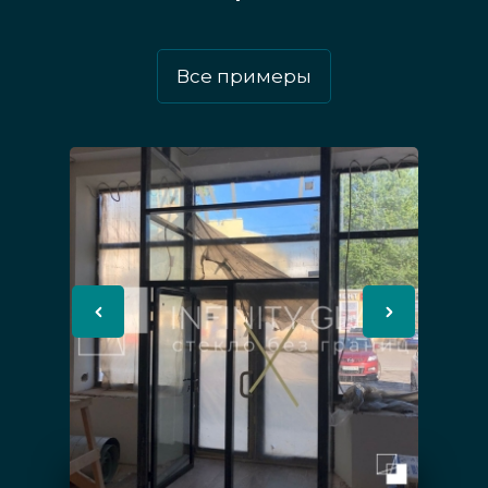
алюминиевый. Монтаж двери офиса также
бывает в коробку проёма, есть
Все примеры
цельностеклянные офисные варианты (из
качественных цельных блоков, без рамы).
Количество отдельных створок варьируется,
равно как и размер изделия.
Виды стекла для двери
По стилю и дизайну стеклянный материал,
который используется в офисном изделии,
может быть белым, чёрным (или любого
цвета стандарта RAL), под бронзу, матовым,
прозрачным, с оригинальной обработкой,