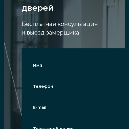
дверей
Двери, выполненные из стеклянных
панелей нашего производства,
Бесплатная консультация
являются устойчивыми к физической
и выезд замерщика
нагрузке и перепадам температур в
рамках офиса.
Двери из панелей высокопрочного
стекла прекрасно сочетаются с
офисным пространством визуально,
подходят к нейтральному стилю.
Уточнить цены и сроки монтажа двери из
прочного стеклянного полотна в офисе, а