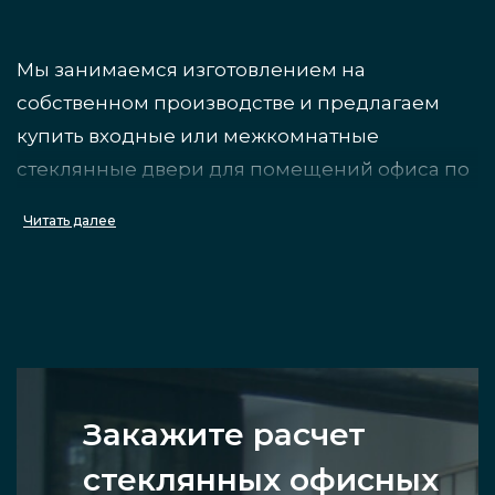
Мы занимаемся изготовлением на
собственном производстве и предлагаем
купить входные или межкомнатные
стеклянные двери для помещений офиса по
индивидуальным размерам на заказ.
Читать далее
Преимущества
конструкций
Внутри офисных помещений с такими
Закажите расчет
дверьми будет визуально светлее и
стеклянных офисных
просторнее из-за прозрачности стекла.