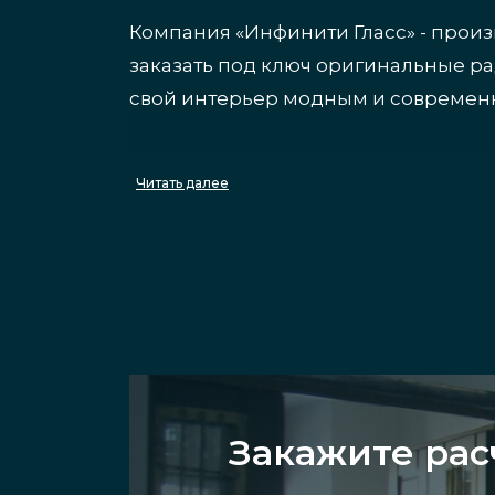
Компания «Инфинити Гласс» - произ
заказать под ключ оригинальные р
свой интерьер модным и современн
Преимущества гну
Читать далее
Главная особенность данных издели
визуально делают помещения более
во все уголки маленьких квартир и
изготавливаются в различных разме
изогнуть, придать необычную форму
Закажите рас
Виды