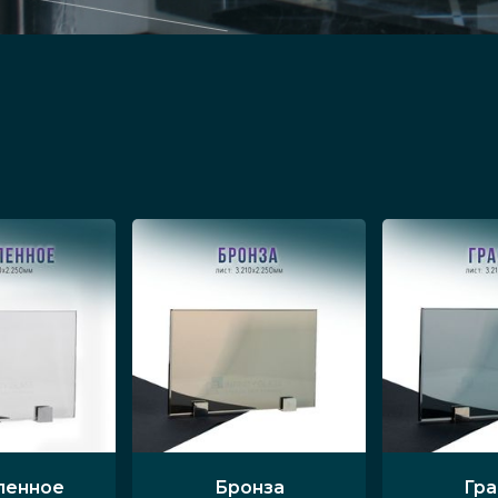
вания
анавливаться в любых помещениях, включая кухн
и можно установить в нишу, эффектно оформить
ое пространство в помещении. Двери с волнис
х групп в бутиках, торговых, выставочных цент
лотна.
ть, дизайн стеклянных изделий зависит от качес
й хром, бронза, золото или чёрный. Радиусные м
ленное
Бронза
Гр