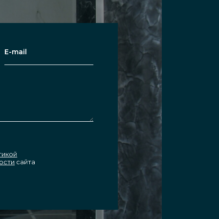
ными, складными или
й профиль. Распашные модели
 на петли, которые открываются
е, матовое или окрашенное стекло
дверей с пескоструйной обработкой
ыбирают под конкретный проём, с
тикой
ости
сайта
ли автоматическим. По нему по
 стеклянное полотно с радиусным