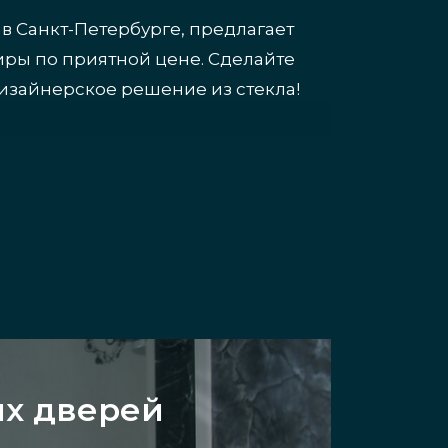
в Санкт-Петербурге, предлагает
иры по приятной цене. Сделайте
изайнерское решение из стекла!
нструкции радиусного типа
формы позволяют свету проникать
в открывании. Радиусные модели
окого качества, их можно легко
т в любом интерьере.
ых дверей