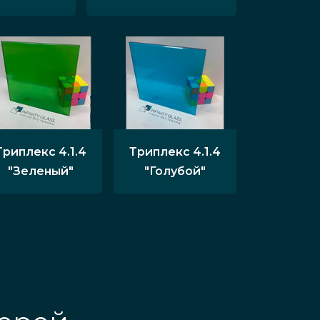
0 см.
й, перегородок с радиусной
Триплекс 4.1.4
Триплекс 4.1.4
"Зеленый"
"Голубой"
ложных дизайнерских стеклянных
водить двери и прочие сооружения
ых, других типов дверей и
 специальные акции с