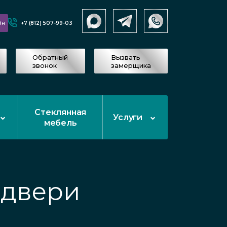
+7 (812) 507-99-03
йн
Обратный
Вызвать
звонок
замерщика
Стеклянная
Услуги
мебель
 двери