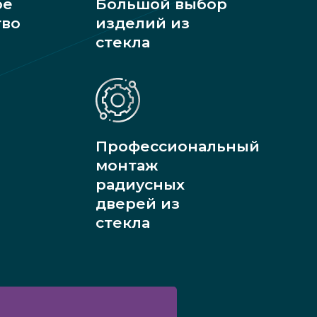
ое
Большой выбор
тво
изделий из
стекла
Профессиональный
монтаж
радиусных
дверей из
стекла