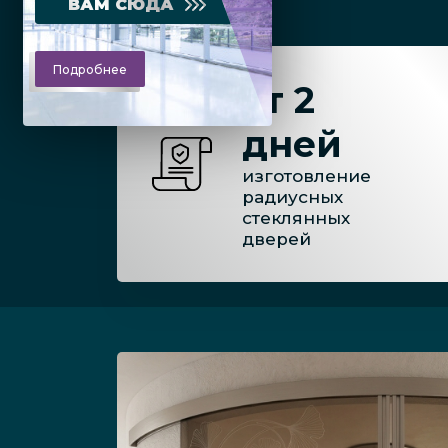
ВАМ СЮДА
Подробнее
от 2
дней
изготовление
радиусных
стеклянных
дверей