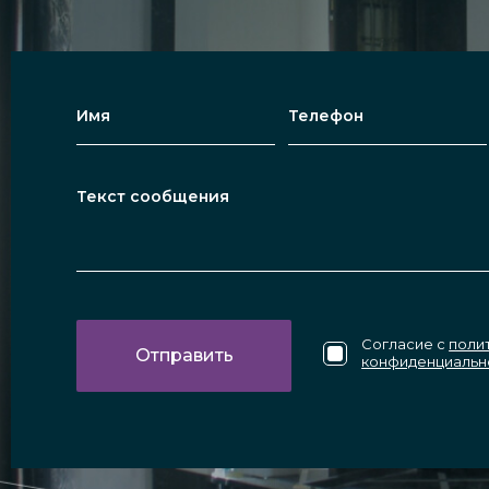
жкомнатные двери, перегородки бывают распаш
х вариантах используется прочный алюминиевы
нные конструкции со створками, установленными
пользуется закалённое прозрачное, тонированно
 гнут под углом. Также возможно изготовление 
и или фотопечатью. Форму стеклянных изделий в
тна должен быть не менее 1000 миллиметров.
Согласие с
поли
конфиденциальн
т быть маятниковым, распашным, раздвижным и
игаются ролики, перемещающие пластиковое или
юбой другой цвет по выбору заказчика.