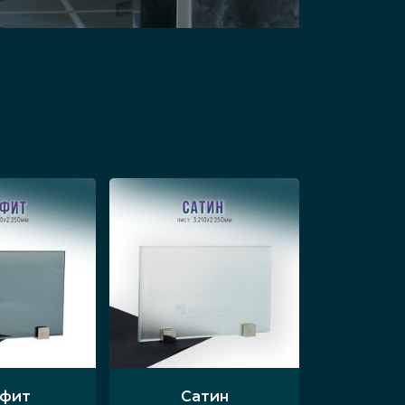
и, ванные комнаты, гостиные.
 с их помощью фасад шкафа-купе
тыми стеклянными полотнами
рах. Радиусные модели
тва их фурнитуры. Она может быть
одели с изгибом двери 1 м
афит
Сатин