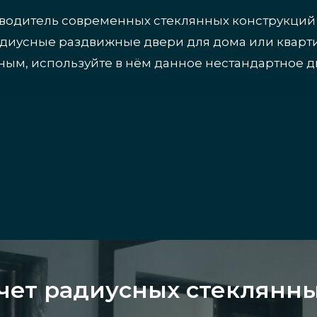
водитель современных стеклянных конструкций 
адиусные раздвижные двери для дома или кварт
ым, используйте в нём данное нестандартное д
тых дверей
й – необычная изогнутая форма. Стеклянные ко
 просторными, прозрачные двери полукруглой 
 офисов. Они удобны в эксплуатации, бесшумны 
рах из эксклюзивных стеклянных материалов выс
, поэтому двери данного типа эффектно выглядя
чет радиусных стеклянн