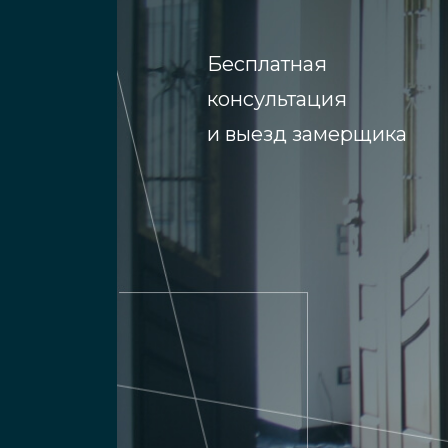
По типу открывания радиусные ме
Бесплатная
раздвижными. В основе раздвижны
консультация
дверей представляют собой стекля
и выезд замерщика
при помощи ручки.
Для создания радиусных систем ис
или ударопрочный пластик, которые
элементов, с различными вставкам
учётом, что изгиб радиусного поло
Открывающий механизм двери може
установленной траектории передв
изгибом, окрашенное в белый или л