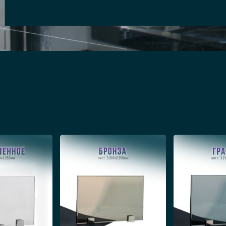
ь установки
ытием стекла устанавливают в ванной комнате 
зметки стен, проёмов, ниш и других покрытий п
лементы фиксации. Далее на матовое полотно две
ой, которые используются, чтобы держать прочн
 коробку или стеклянную створку. На финально
 декорирование, которое изготавливается из мет
ся матовая модель из надёжного стеклянного ли
азчику, тот принимает работу или, при необходим
тва с нами