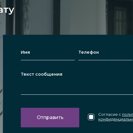
 покрытия позволяет обеспечивать приватность 
ату
и солнечных лучей в ванной или душевой комна
 деревянных или металлических.
ли с матовой поверхностью бывают частично пр
другие популярные цвета.
варианты для ванных комнат со своими специал
ые, реже маятниковые матовые решения из стек
Согласие с
поли
ели. Можно использовать закалённые варианты п
конфиденциальн
ю.