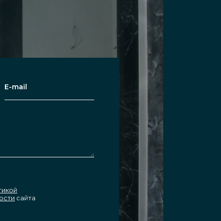
находящемуся за ней человеку. И
те, как у более непроницаемых
озрачные, с узором, окрашенными
ьными преимуществами: складные
ла.
тикой
олотен и триплекс, толщину от 8
ости
сайта