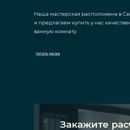
Наша мастерская расположена в Са
и предлагаем купить у нас качеств
ванную комнату.
Преимущества
Читать далее
Поверхность моделей непрозрачная
санузла ощущение простора. Матов
с точки зрения стиля, будут смотре
традиционных квартирах и комната
типа двери прост — оно протирает
материала. Особенность стекла в том
Закажите рас
прочностью и прослужат долго, срок