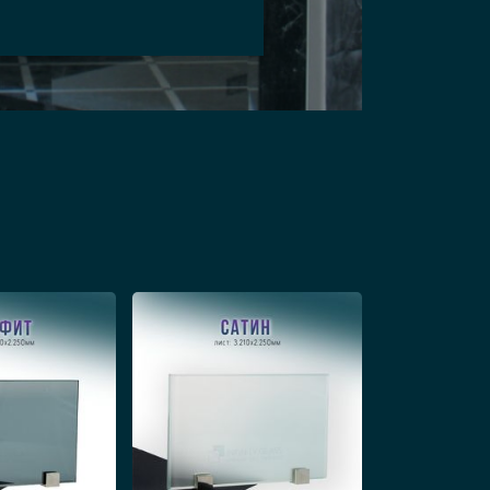
в несколько простых этапов.
омещения, что позволит делать
ри в ванной крепятся петли и
ый дверной металлический (обычно
м этапе монтажа изделия нужно
алла или ПВХ. Затем проверяется,
ста для размещения в ванной
ости, просит внести корректировки.