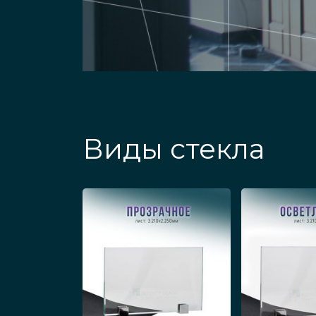
Последовательност
Двери с непрозрачным матовым покр
Применяемая технология требует ра
Виды стекла
достаточно точные отверстия под э
любые другие типы деталей в ванн
алюминиевый) профиль, деревянную
установить оставшуюся фурнитуру и
корректно ли выглядит и открывает
комнате. Готовая дверь сдаётся зак
Плюсы сотрудничес