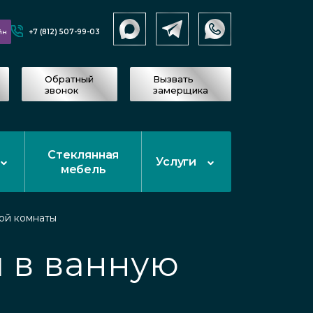
+7 (812) 507-99-03
йн
Обратный
Вызвать
звонок
замерщика
Стеклянная
Услуги
мебель
ой комнаты
 в ванную