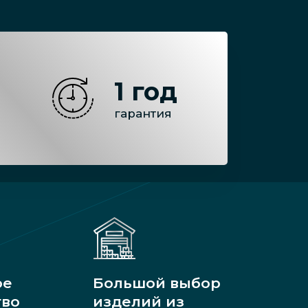
1 год
гарантия
ое
Большой выбор
тво
изделий из