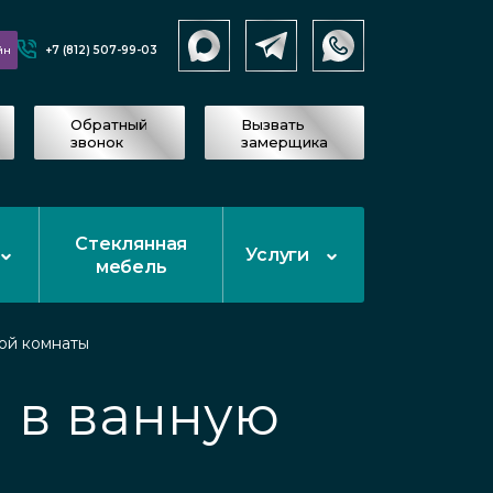
+7 (812) 507-99-03
йн
Обратный
Вызвать
звонок
замерщика
Стеклянная
Услуги
мебель
ой комнаты
 в ванную