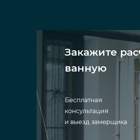
Закажите рас
ванную
Бесплатная
консультация
и выезд замерщика