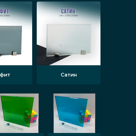
афит
Сатин