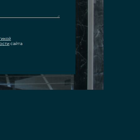
тикой
ости
сайта