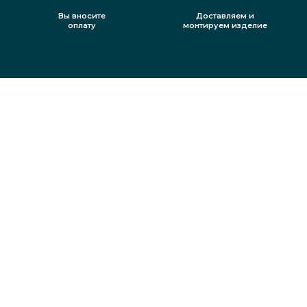
Вы вносите
Доставляем и
оплату
монтируем изделие
Более
10 лет
Коротко
о главном
опыта