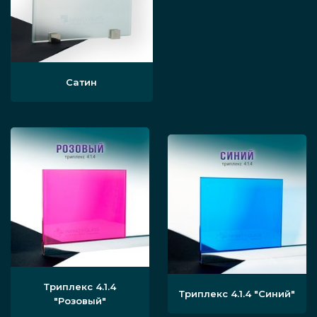
поверхности из бетона и кирпича, часто
отделанные штукатуркой, иногда могут
дополнительно использоваться панорамные
окна. Это лишь один из вариантов — на деле
Сатин
чёрные конструкции из стекла можно
встроить в большинство стилей, если
грамотно выбирать цветовую гамму,
например, ставить в контраст бежевые тона.
Уже сегодня воспользуйтесь нашим
предложением и закажите для жилого,
делового или торгового пространства
перегородку из прочных стеклянных
элементов черного тона. Вызовите
Триплекс 4.1.4
Триплекс 4.1.4
"Синий"
"Розовый"
замерщика — после чего осуществим