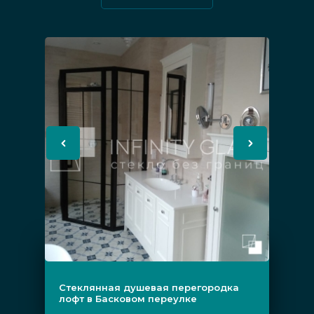
реже для монтажа выбирают деревянные
модели. Также может отличаться черная
конструкция перегородки, она бывает
раздвижной, распашной, маятниковой,
может — традиционной, стационарной.
Преимущества
Все преимущества обычных
перегородок. Легко монтировать,
легко ухаживать, легко убирать при
необходимости изменить подход к
зонированию пространства.
Стеклянная душевая перегородка
лофт в Басковом переулке
Уютная атмосфера. Не зря стиль лофт