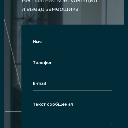
Бесплатная консультация
применяют для оформления пространства в
и выезд замерщика
заведениях вроде банков, офисов, но такие
стеклянные конструкции можно грамотно
сочетать и с домашним интерьерным
дизайном.
Предлагаем перегородки практичного
черного оттенка из упрочненного стекла для
жилых и общественных пространств от
производителя — привезём их и установим.
Виды перегородок
Перегородки, имеющие в своей основе
чёрный цвет, могут быть изготовлены как из