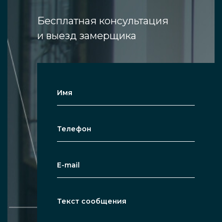
Преимущества
Бесплатная консультация
и выезд замерщика
Благодаря пропусканию света,
прозрачные перегородки не
«съедают» пространство спальни, а,
напротив, визуально расширяют.
Простота в уходе — стекло достаточно
иногда протирать, оно не боится
воздействия химических веществ.
Стильный, привлекательный внешний
вид, отлично вписывающийся в
широкий спектр визуальных дизайн-
решений интерьера.