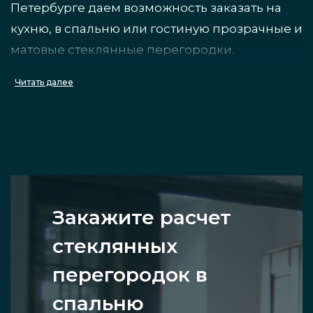
Петербурге даем возможность заказать на
кухню, в спальню или гостиную прозрачные и
матовые стеклянные перегородки.
Читать далее
Особенности
Перегородки, выполненные из стекла, — это
отличное средство для зонирования любых
жилых помещений, включая спальню. Можно
отделить всю комнату от оставшихся локаций
Закажите расчет
квартиры, вроде гостиной, либо провести
стеклянных
внутреннее распределение пространства
перегородок в
при помощи этих прозрачных конструкций.
спальню