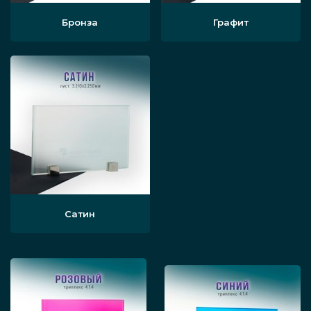
спальни и гостиные прозрачные, цветные,
Бронза
Графит
матовые и с нанесенным декором
перегородки по доступной цене и с
гарантией качества.
Этапы установки
специалист прибывает в спальню,
производит разметку поверхностей
Сатин
помещения для дальнейшей
установки фиксирующих элементов;
если есть факторы, мешающие
установке ограждений, они