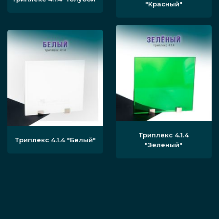
оформления спальни, связавшись с нами тем
"Красный"
методом, что для вас удобнее всего.
Триплекс 4.1.4
Триплекс 4.1.4
"Белый"
"Зеленый"