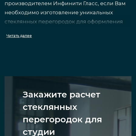
производителем Инфинити Гласс, если Вам
необходимо изготовление уникальных
стеклянных перегородок для оформления
интерьера в квартире-студии — вы
Читать далее
останетесь довольны результатом.
Виды перегородок
Каркасные и бескаркасные. Первые
Закажите расчет
помимо стекла имеют раму,
сделанную из металла (обычно
стеклянных
алюминиевую), что помогает
перегородок для
дополнительно усилить прочность,
плюс лучше вписать конструкцию в
студии