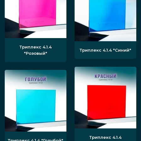
если нужно, устанавливается
дополнительная фурнитура и
декоративные элементы.
Триплекс 4.1.4
Триплекс 4.1.4
"Синий"
"Розовый"
В компании «Инфинити Гласс» для установки
стеклянных перегородок в домах, квартирах
и студиях применяем качественные
комплектующие лучших производителей — и
несём ответственность за итоговое качество
работ.
Как сделать заказ
Триплекс 4.1.4
Триплекс 4.1.4
"Голубой"