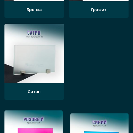
изделий под ключ, помогаем купить для
компактной квартиры-студии практичную
Бронза
Графит
перегородку по невысокой цене.
Этапы установки
проверяются поверхности студии,
производится необходимая разметка;
устанавливаются профили, на которые
Сатин
будут крепиться панели перегородок,
если нужно также монтируются
направляющие;
фиксируются стеклянные элементы;