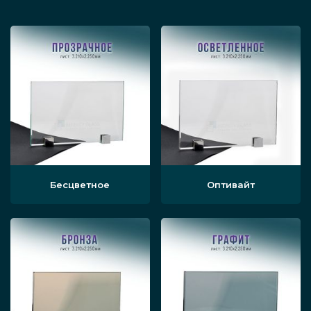
не крошится на острые фрагменты при
разрушении;
стильный внешний вид, прекрасно
сочетаемый с современными
дизайнами торговых центров;
прочность, долговечность и высокая
надёжность.
Бесцветное
Оптивайт
Виды
Конструкция перегородок может быть
мобильной, стационарной или