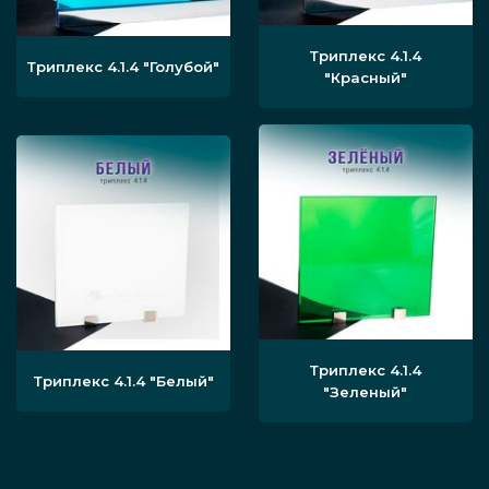
декоративные элементы.
Триплекс 4.1.4
Триплекс 4.1.4
"Голубой"
"Красный"
Если вам требуются перегородки для
торговых центров, свяжитесь с Инфинити
Гласс — выполним изготовление, перевозку и
монтаж стеклянных конструкций оперативно
по времени и под ключ, гарантируя
стабильное качество. Осуществите заказ
прямо сегодня!
Триплекс 4.1.4
Триплекс 4.1.4
"Белый"
"Зеленый"