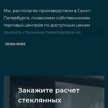
Мы, располагая производством в Санкт-
Петербурге, позволяем собственникам
торговых центров по доступным ценам
заказать стильные перегородки из
различных видов стекла.
Читать далее
Особенности
Перегородки, выполненные из стекла, —
традиционный элемент зонирования в
торговых центрах, где очень важна хорошая
Закажите расчет
видимость отделов, магазинов и павильонов.
стеклянных
Одновременно налагаются высокие