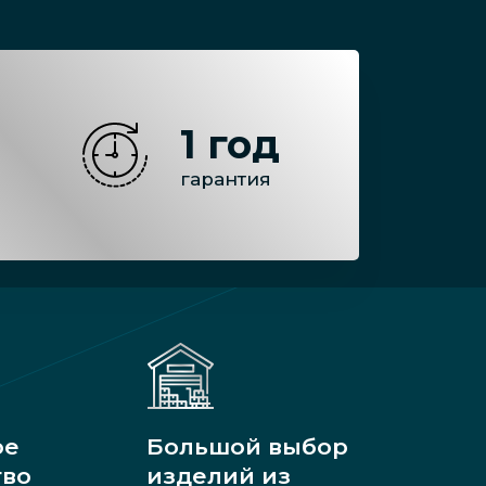
1 год
гарантия
ое
Большой выбор
тво
изделий из