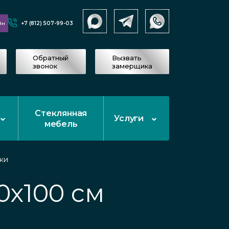
+7 (812) 507-99-03
йн
Обратный
Вызвать
звонок
замерщика
Стеклянная
Услуги
мебель
ки
0х100 см