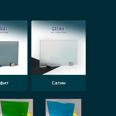
афит
Сатин