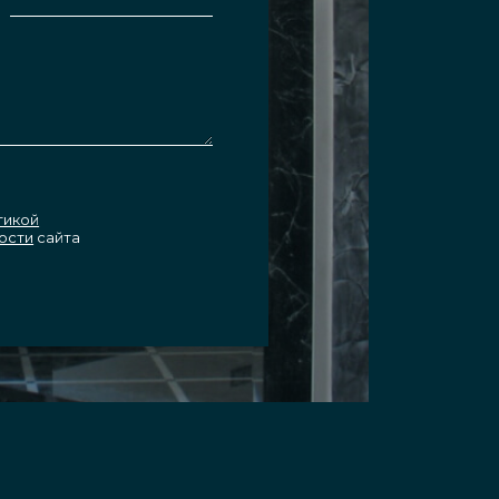
тикой
ости
сайта