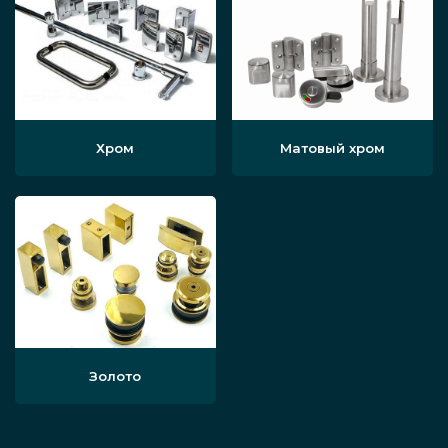
Хром
Матовый хром
Золото