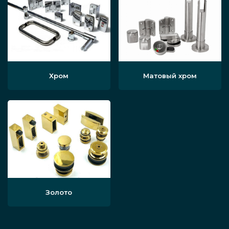
Хром
Матовый хром
Золото