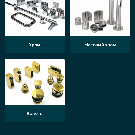
Хром
Матовый хром
Золото