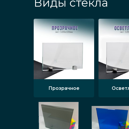
Виды стекла
Прозрачное
Освет