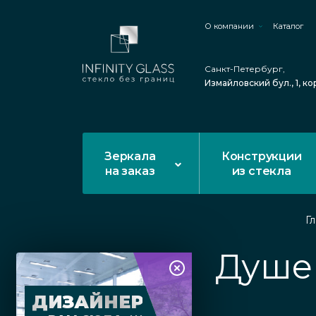
О компании
Каталог
Санкт-Петербург,
Измайловский бул., 1, ко
Зеркала
Конструкции
на заказ
из стекла
Г
Душев
ДИЗАЙНЕР