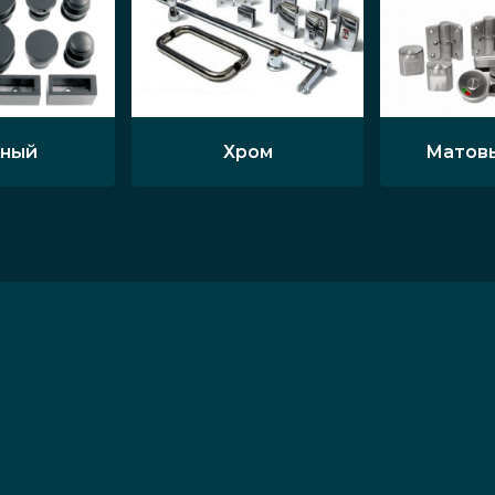
ный
Хром
Матов