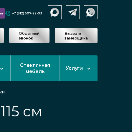
+7 (812) 507-99-03
йн
Обратный
Вызвать
звонок
замерщика
Стеклянная
Услуги
мебель
ки
115 см