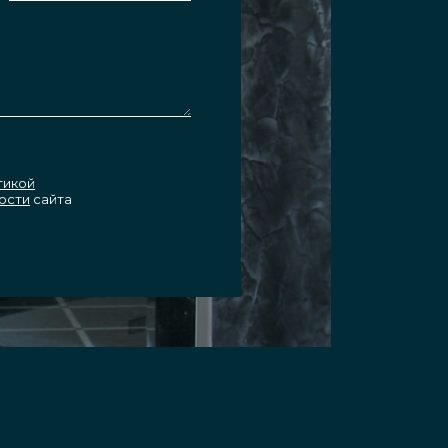
тикой
ости
сайта