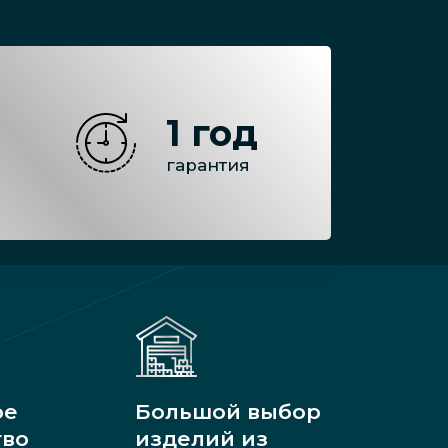
1 год
гарантия
ое
Большой выбор
тво
изделий из