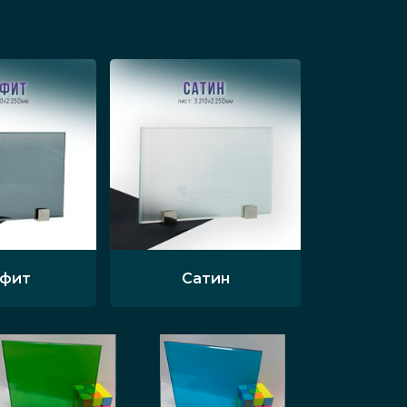
афит
Сатин