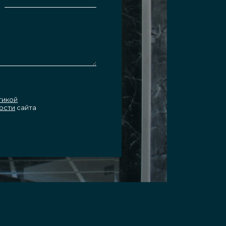
тикой
ости
сайта