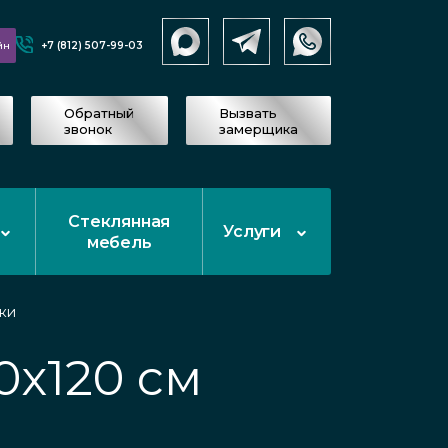
+7 (812) 507-99-03
йн
Обратный
Вызвать
звонок
замерщика
Стеклянная
Услуги
мебель
ки
0x120 см