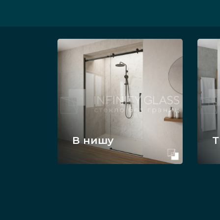
В нишу
Т