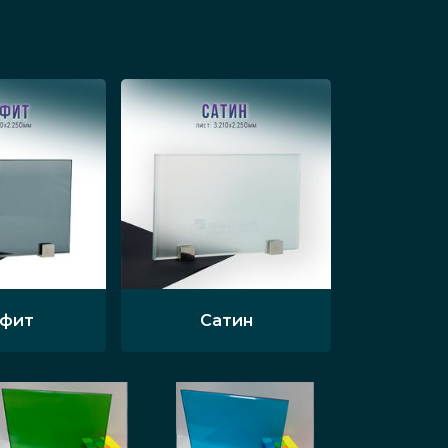
афит
Сатин