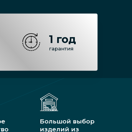
1 год
гарантия
ое
Большой выбор
тво
изделий из