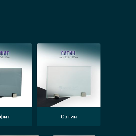
афит
Сатин