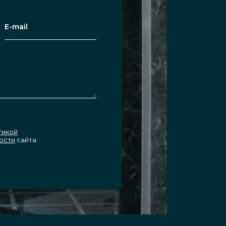
тикой
ости
сайта