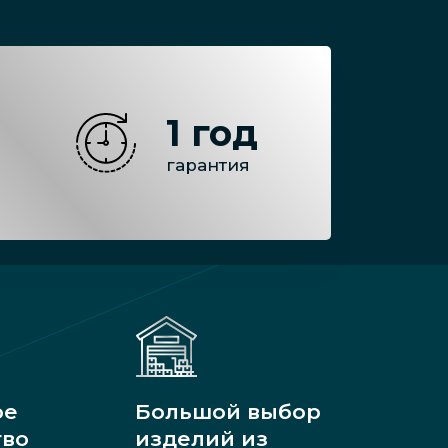
1 год
гарантия
ое
Большой выбор
тво
изделий из