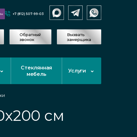
+7 (812) 507-99-03
йн
Обратный
Вызвать
звонок
замерщика
Стеклянная
Услуги
мебель
ки
0x200 см