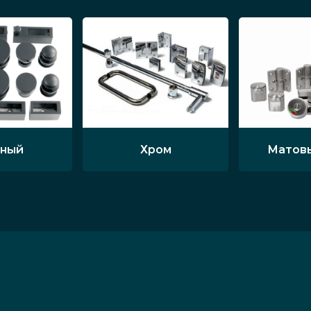
ный
Хром
Матов